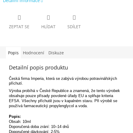
Detailní informace
ZEPTAT SE
HLÍDAT
SDÍLET
Popis
Hodnocení
Diskuze
Detailní popis produktu
Česká firma Imperia, která se zabývá výrobou potravinářských
příchutí.
Výroba probíhá v České Republice a znamená, že tento výrobek
obsahuje pouze přísady povolené úřady EU a splňuje kriteria
EFSA. Všechny příchutě jsou v kapalném stavu. Při výrobě se
používá farmaceutický propylenglycol a voda.
Popis:
Obsah: 10ml
Doporučená doba zrání: 10–14 dnů
Doporučené dávkování: 2-5%