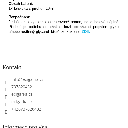
Obsah balení:
1× lahvička s příchutí 10ml
Bezpečnost:
Jedná se o vysoce koncentrované aroma, ne o hotové náplně.
Příchuť je potřeba smíchat s bází obsahující propylen glykol
a/nebo rostlinný glycerol, které lze zakoupit
ZDE.
Z
á
p
Kontakt
a
t
info
@
ecigarka.cz
í
737820432
ecigarka.cz
ecigarka.cz
+420737820432
Informace pro Vás