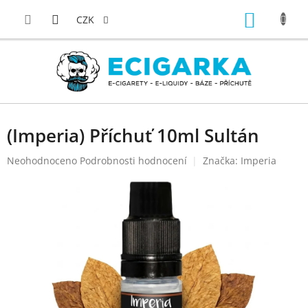
Přejít
NÁKUP
na
CZK
obsah
KOŠÍK
(Imperia) Příchuť 10ml Sultán
Průměrné
Neohodnoceno
Podrobnosti hodnocení
Značka:
Imperia
hodnocení
produktu
je
0,0
z
5
hvězdiček.