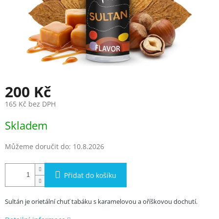
200 Kč
165 Kč bez DPH
Měrná
Skladem
cena:
Můžeme doručit do:
10.8.2026
Přidat do košíku
Sultán je orietální chuť tabáku s karamelovou a oříškovou dochutí.