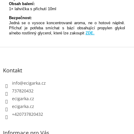
Obsah balení:
1× lahvička s příchutí 10ml
Bezpečnost:
Jedná se o vysoce koncentrované aroma, ne o hotové náplně.
Příchuť je potřeba smíchat s bází obsahující propylen glykol
a/nebo rostlinný glycerol, které lze zakoupit
ZDE.
Z
á
p
Kontakt
a
t
info
@
ecigarka.cz
í
737820432
ecigarka.cz
ecigarka.cz
+420737820432
Informace pro Vás