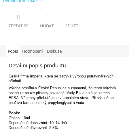
Detailní informace
ZEPTAT SE
HLÍDAT
SDÍLET
Popis
Hodnocení
Diskuze
Detailní popis produktu
Česká firma Imperia, která se zabývá výrobou potravinářských
příchutí.
Výroba probíhá v České Republice a znamená, že tento výrobek
obsahuje pouze přísady povolené úřady EU a splňuje kriteria
EFSA. Všechny příchutě jsou v kapalném stavu. Při výrobě se
používá farmaceutický propylenglycol a voda.
Popis:
Obsah: 10ml
Doporučená doba zrání: 10–14 dnů
Doporučené dávkování: 2-5%