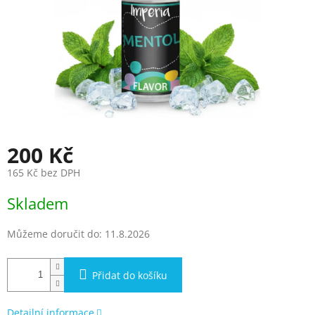
200 Kč
165 Kč bez DPH
Měrná
Skladem
cena:
Můžeme doručit do:
11.8.2026
Přidat do košíku
Detailní informace