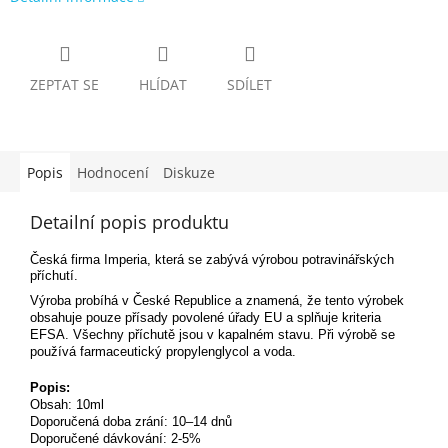
ZEPTAT SE
HLÍDAT
SDÍLET
Popis
Hodnocení
Diskuze
Detailní popis produktu
Česká firma Imperia, která se zabývá výrobou potravinářských
příchutí.
Výroba probíhá v České Republice a znamená, že tento výrobek
obsahuje pouze přísady povolené úřady EU a splňuje kriteria
EFSA. Všechny příchutě jsou v kapalném stavu. Při výrobě se
používá farmaceutický propylenglycol a voda.
Popis:
Obsah: 10ml
Doporučená doba zrání: 10–14 dnů
Doporučené dávkování: 2-5%