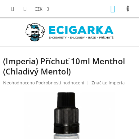
Přejít
NÁKUP
na
CZK
obsah
KOŠÍK
(Imperia) Příchuť 10ml Menthol
(Chladivý Mentol)
Průměrné
Neohodnoceno
Podrobnosti hodnocení
Značka:
Imperia
hodnocení
produktu
je
0,0
z
5
hvězdiček.