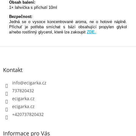
Obsah balení:
1× lahvička s příchutí 10ml
Bezpečnost:
Jedná se o vysoce koncentrované aroma, ne o hotové náplně.
Příchuť je potřeba smíchat s bází obsahující propylen glykol
a/nebo rostlinný glycerol, které lze zakoupit
ZDE.
Z
á
p
Kontakt
a
t
info
@
ecigarka.cz
í
737820432
ecigarka.cz
ecigarka.cz
+420737820432
Informace pro Vás