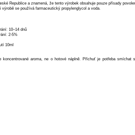
eské Republice a znamená, že tento výrobek obsahuje pouze přísady povolen
i výrobě se používá farmaceutický propylenglycol a voda.
rání: 10–14 dnů
ání: 2-5%
utí 10ml
koncentrované aroma, ne o hotové náplně. Příchuť je potřeba smíchat s bá