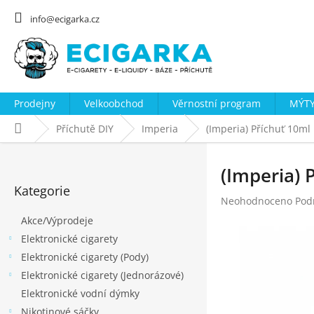
Přejít
na
info@ecigarka.cz
obsah
Prodejny
Velkoobchod
Věrnostní program
MÝTY
Domů
Příchutě DIY
Imperia
(Imperia) Příchuť 10ml
P
o
(Imperia) 
Přeskočit
s
Kategorie
kategorie
Průměrné
Neohodnoceno
Pod
t
hodnocení
Akce/Výprodeje
r
produktu
Elektronické cigarety
a
je
0,0
Elektronické cigarety (Pody)
n
z
Elektronické cigarety (Jednorázové)
n
5
Elektronické vodní dýmky
hvězdiček.
í
Nikotinové sáčky