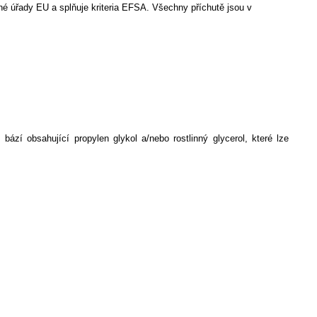
é úřady EU a splňuje kriteria EFSA. Všechny příchutě jsou v
zí obsahující propylen glykol a/nebo rostlinný glycerol, které lze