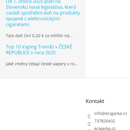
Od 1. února 2025 platí na
Slovensku nová legislativa, která
zavádí spotřební daň na produkty
spojené s elektronickými
cigaretami.
Tato daň činí 0,20 € za mililitr ná...
Top 10 Vaping Trendů v ČESKÉ
REPUBLICE v roce 2025
Jaké změny čekají české vapery v ro...
Z
á
p
Kontakt
a
t
info
@
ecigarka.cz
í
737820432
ecigarka.cz