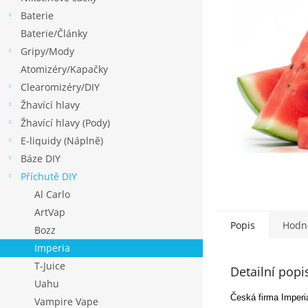
p
Baterie
a
Baterie/Články
n
Gripy/Mody
e
Atomizéry/Kapačky
l
Clearomizéry/DIY
Žhavící hlavy
Žhavící hlavy (Pody)
E-liquidy (Náplně)
Báze DIY
Příchutě DIY
Al Carlo
ArtVap
Popis
Hodn
Bozz
Imperia
T-Juice
Detailní popi
Uahu
Česká firma Imperia
Vampire Vape