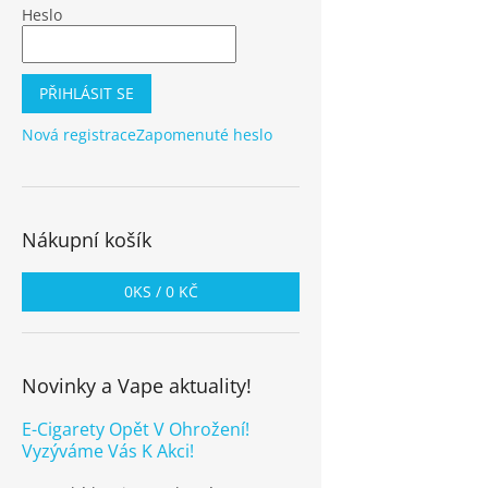
Heslo
PŘIHLÁSIT SE
Nová registrace
Zapomenuté heslo
Nákupní košík
0
KS /
0 KČ
Novinky a Vape aktuality!
E-Cigarety Opět V Ohrožení!
Vyzýváme Vás K Akci!