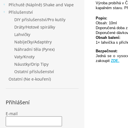
Výroba probíhá v Č
Příchutě (Náplně) Shake and Vape
kapalném stavu. Př
Příslušenství
Popis:
DIY příslušenství/Pro kutily
Obsah: 10ml
Dráty/Hotové spirálky
Doporučená doba z
Doporučené dávkov
Lahvičky
Obsah balení:
Nabíječky/Adaptéry
1× lahvička s přích
Náhradní těla (Pyrex)
Bezpečnost:
Jedná se o vysoce 
Vaty/Knoty
zakoupit
ZDE.
Náustky/Drip Tipy
Ostatní příslušenství
Ostatní (Ne e-kouření)
Přihlášení
E-mail