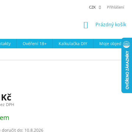
CZK
Přihlášení
NÁKUPNÍ
Prázdný košík
KOŠÍK
takty
Ověření 18+
Kalkulačka DIY
Moje objednávk
 Kč
bez DPH
dem
doručit do:
10.8.2026