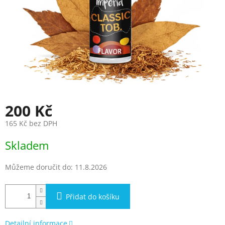
200 Kč
165 Kč bez DPH
Měrná
Skladem
cena:
Můžeme doručit do:
11.8.2026
Přidat do košíku
Detailní informace