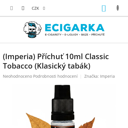
Přejít
NÁKUP
na
CZK
obsah
KOŠÍK
(Imperia) Příchuť 10ml Classic
Tobacco (Klasický tabák)
Průměrné
Neohodnoceno
Podrobnosti hodnocení
Značka:
Imperia
hodnocení
produktu
je
0,0
z
5
hvězdiček.