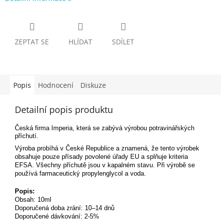
ZEPTAT SE
HLÍDAT
SDÍLET
Popis
Hodnocení
Diskuze
Detailní popis produktu
Česká firma Imperia, která se zabývá výrobou potravinářských
příchutí.
Výroba probíhá v České Republice a znamená, že tento výrobek
obsahuje pouze přísady povolené úřady EU a splňuje kriteria
EFSA. Všechny příchutě jsou v kapalném stavu. Při výrobě se
používá farmaceutický propylenglycol a voda.
Popis:
Obsah: 10ml
Doporučená doba zrání: 10–14 dnů
Doporučené dávkování: 2-5%