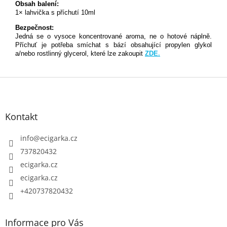
Obsah balení:
1× lahvička s příchutí 10ml
Bezpečnost:
Jedná se o vysoce koncentrované aroma, ne o hotové náplně.
Příchuť je potřeba smíchat s bází obsahující propylen glykol
a/nebo rostlinný glycerol, které lze zakoupit
ZDE.
Z
á
p
Kontakt
a
t
info
@
ecigarka.cz
í
737820432
ecigarka.cz
ecigarka.cz
+420737820432
Informace pro Vás