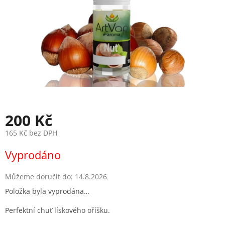
200 Kč
165 Kč bez DPH
Měrná
Vyprodáno
cena:
Můžeme doručit do:
14.8.2026
Položka byla vyprodána…
Perfektní chuť lískového oříšku.