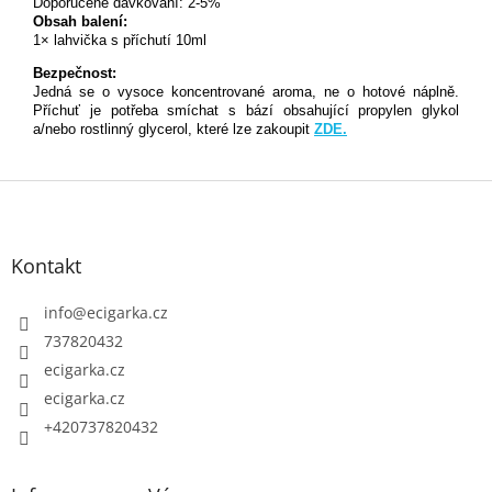
Doporučené dávkování: 2-5%
Obsah balení:
1× lahvička s příchutí 10ml
Bezpečnost:
Jedná se o vysoce koncentrované aroma, ne o hotové náplně.
Příchuť je potřeba smíchat s bází obsahující propylen glykol
a/nebo rostlinný glycerol, které lze zakoupit
ZDE.
Z
á
p
Kontakt
a
t
info
@
ecigarka.cz
í
737820432
ecigarka.cz
ecigarka.cz
+420737820432