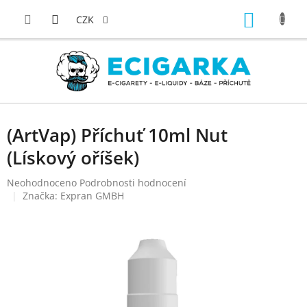
Přejít
NÁKUP
na
CZK
obsah
KOŠÍK
(ArtVap) Příchuť 10ml Nut
(Lískový oříšek)
Průměrné
Neohodnoceno
Podrobnosti hodnocení
hodnocení
Značka:
Expran GMBH
produktu
je
0,0
z
5
hvězdiček.