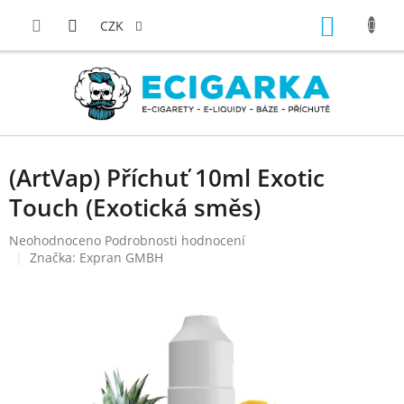
Přejít
NÁKUP
na
CZK
obsah
KOŠÍK
(ArtVap) Příchuť 10ml Exotic
Touch (Exotická směs)
Průměrné
Neohodnoceno
Podrobnosti hodnocení
hodnocení
Značka:
Expran GMBH
produktu
je
0,0
z
5
hvězdiček.