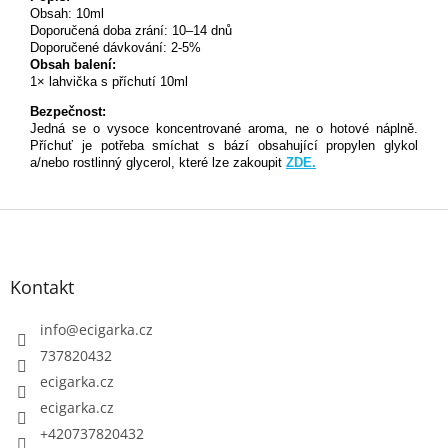
Obsah: 10ml
Doporučená doba zrání: 10–14 dnů
Doporučené dávkování: 2-5%
Obsah balení:
1× lahvička s příchutí 10ml
Bezpečnost:
Jedná se o vysoce koncentrované aroma, ne o hotové náplně.
Příchuť je potřeba smíchat s bází obsahující propylen glykol
a/nebo rostlinný glycerol, které lze zakoupit
ZDE.
Z
á
p
Kontakt
a
t
info
@
ecigarka.cz
í
737820432
ecigarka.cz
ecigarka.cz
+420737820432