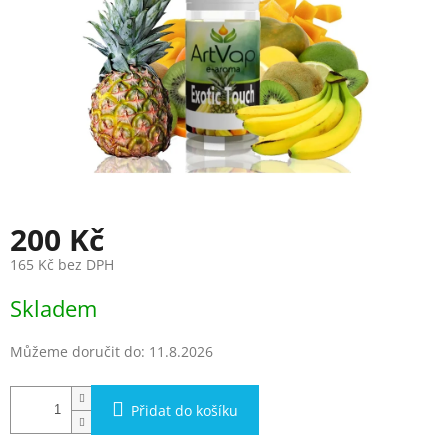
200 Kč
165 Kč bez DPH
Měrná
Skladem
cena:
Můžeme doručit do:
11.8.2026
Přidat do košíku