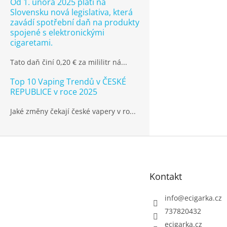
Od 1. února 2025 platí na
Slovensku nová legislativa, která
zavádí spotřební daň na produkty
spojené s elektronickými
cigaretami.
Tato daň činí 0,20 € za mililitr ná...
Top 10 Vaping Trendů v ČESKÉ
REPUBLICE v roce 2025
Jaké změny čekají české vapery v ro...
Z
á
p
Kontakt
a
t
info
@
ecigarka.cz
í
737820432
ecigarka.cz