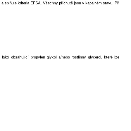
 splňuje kriteria EFSA. Všechny příchutě jsou v kapalném stavu. Při
zí obsahující propylen glykol a/nebo rostlinný glycerol, které lze