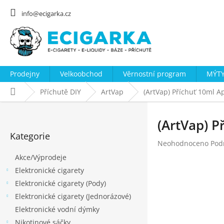
Přejít
na
info@ecigarka.cz
obsah
Prodejny
Velkoobchod
Věrnostní program
MÝTY
Domů
Příchutě DIY
ArtVap
(ArtVap) Příchuť 10ml A
P
o
(ArtVap) P
Přeskočit
s
Kategorie
kategorie
Průměrné
Neohodnoceno
Pod
t
hodnocení
Akce/Výprodeje
r
produktu
Elektronické cigarety
a
je
0,0
Elektronické cigarety (Pody)
n
z
Elektronické cigarety (Jednorázové)
n
5
Elektronické vodní dýmky
hvězdiček.
í
Nikotinové sáčky