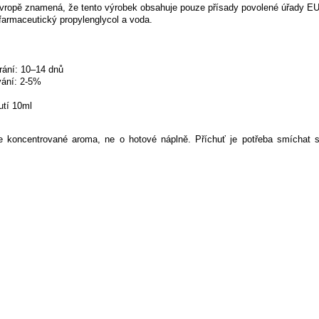
vropě znamená, že tento výrobek obsahuje pouze přísady povolené úřady EU a
farmaceutický propylenglycol a voda.
rání: 10–14 dnů
ání: 2-5%
utí 10ml
koncentrované aroma, ne o hotové náplně. Příchuť je potřeba smíchat s bá