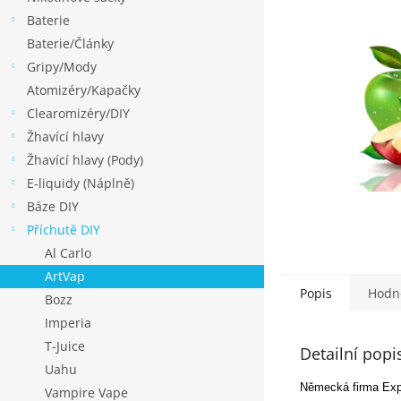
p
Baterie
a
Baterie/Články
n
Gripy/Mody
e
Atomizéry/Kapačky
l
Clearomizéry/DIY
Žhavící hlavy
Žhavící hlavy (Pody)
E-liquidy (Náplně)
Báze DIY
Příchutě DIY
Al Carlo
ArtVap
Popis
Hodn
Bozz
Imperia
T-Juice
Detailní popi
Uahu
Německá firma Expr
Vampire Vape