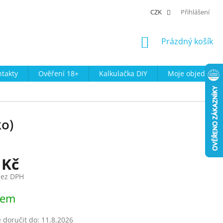
CZK
Přihlášení
NÁKUPNÍ
Prázdný košík
KOŠÍK
takty
Ověření 18+
Kalkulačka DIY
Moje objednávk
ko)
 Kč
bez DPH
dem
doručit do:
11.8.2026