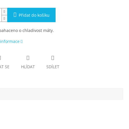
Přidat do košíku
bahaceno o chladivost máty.
 informace
AT SE
HLÍDAT
SDÍLET