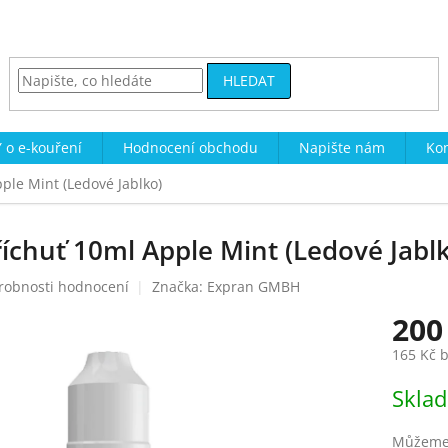
HLEDAT
 o e-kouření
Hodnocení obchodu
Napište nám
Kon
pple Mint (Ledové Jablko)
říchuť 10ml Apple Mint (Ledové Jabl
robnosti hodnocení
Značka:
Expran GMBH
200
165 Kč 
Měrná
Skla
cena:
Můžeme 