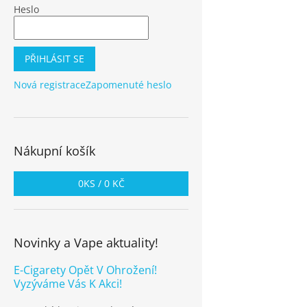
Heslo
PŘIHLÁSIT SE
Nová registrace
Zapomenuté heslo
Nákupní košík
0
KS /
0 KČ
Novinky a Vape aktuality!
E-Cigarety Opět V Ohrožení!
Vyzýváme Vás K Akci!