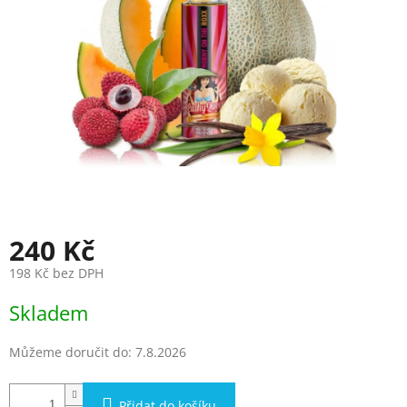
240 Kč
198 Kč bez DPH
Měrná
Skladem
cena:
Můžeme doručit do:
7.8.2026
Přidat do košíku