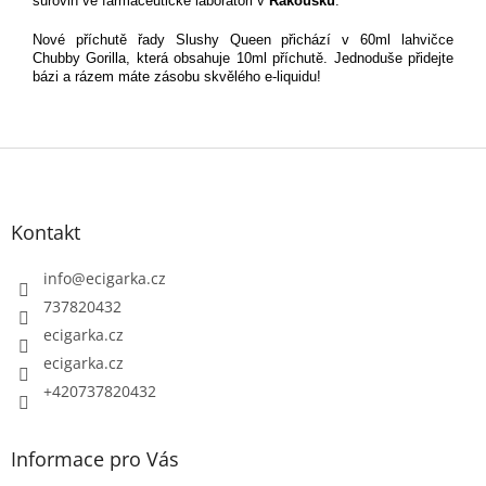
surovin ve farmaceutické laboratoři v
Rakousku
.
Nové příchutě řady Slushy Queen přichází v 60ml lahvičce
Chubby Gorilla, která obsahuje 10ml příchutě. Jednoduše přidejte
bázi a rázem máte zásobu skvělého e-liquidu!
Z
á
p
Kontakt
a
t
info
@
ecigarka.cz
í
737820432
ecigarka.cz
ecigarka.cz
+420737820432
Informace pro Vás