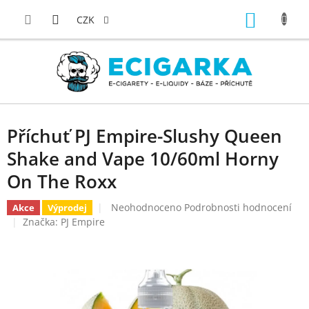
Přejít
NÁKUP
na
CZK
obsah
KOŠÍK
Příchuť PJ Empire-Slushy Queen
Shake and Vape 10/60ml Horny
On The Roxx
Průměrné
Neohodnoceno
Podrobnosti hodnocení
Akce
Výprodej
hodnocení
Značka:
PJ Empire
produktu
je
0,0
z
5
hvězdiček.