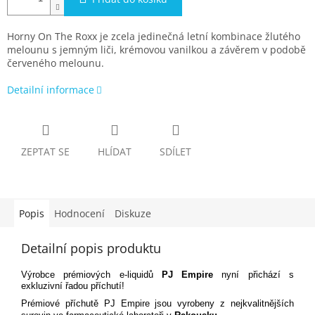
Horny On The Roxx je zcela jedinečná letní kombinace žlutého
melounu s jemným liči, krémovou vanilkou a závěrem v podobě
červeného melounu.
Detailní informace
ZEPTAT SE
HLÍDAT
SDÍLET
Popis
Hodnocení
Diskuze
Detailní popis produktu
Výrobce prémiových e-liquidů
PJ Empire
nyní přichází s
exkluzivní řadou příchutí!
Prémiové příchutě PJ Empire jsou vyrobeny z nejkvalitnějších