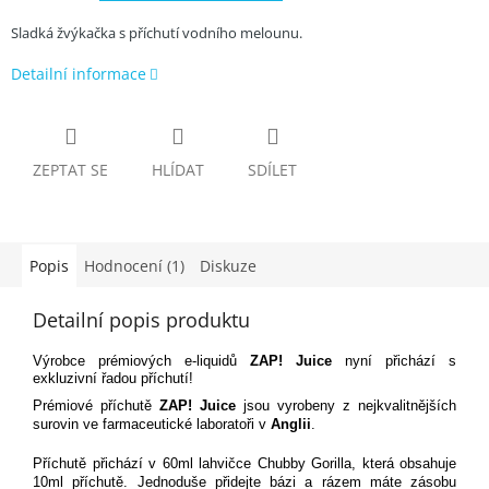
Sladká žvýkačka s příchutí vodního melounu.
Detailní informace
ZEPTAT SE
HLÍDAT
SDÍLET
Popis
Hodnocení (1)
Diskuze
Detailní popis produktu
Výrobce prémiových e-liquidů
ZAP! Juice
nyní přichází s
exkluzivní řadou příchutí!
Prémiové příchutě
ZAP! Juice
jsou vyrobeny z nejkvalitnějších
surovin ve farmaceutické laboratoři v
Anglii
.
Příchutě přichází v 60ml lahvičce Chubby Gorilla, která obsahuje
10ml příchutě. Jednoduše přidejte bázi a rázem máte zásobu