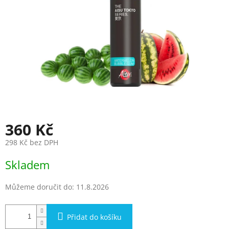
360 Kč
298 Kč bez DPH
Měrná
Skladem
cena:
Můžeme doručit do:
11.8.2026
Přidat do košíku