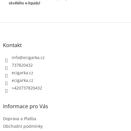
skvělého e-liquidu!
Z
á
p
Kontakt
a
t
info
@
ecigarka.cz
í
737820432
ecigarka.cz
ecigarka.cz
+420737820432
Informace pro Vás
Doprava a Platba
Obchodní podmínky