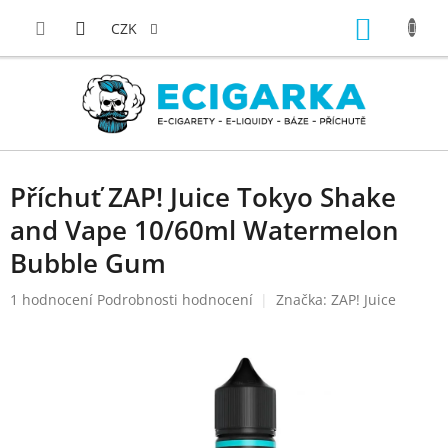
Přejít
NÁKUP
na
CZK
obsah
KOŠÍK
Příchuť ZAP! Juice Tokyo Shake
and Vape 10/60ml Watermelon
Bubble Gum
Průměrné
1 hodnocení
Podrobnosti hodnocení
Značka:
ZAP! Juice
hodnocení
produktu
je
5,0
z
5
hvězdiček.