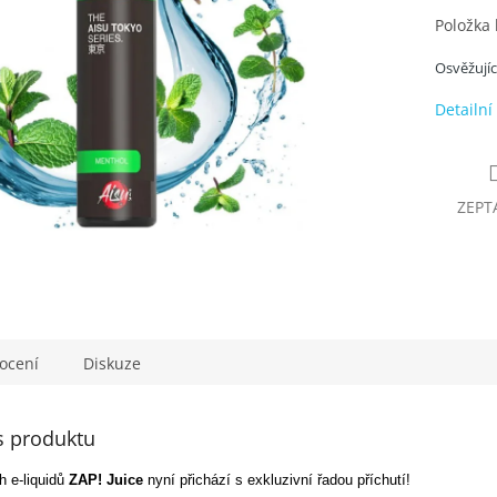
Položka
Osvěžujíc
Detailní
ZEPT
ocení
Diskuze
s produktu
 e-liquidů
ZAP! Juice
nyní přichází s exkluzivní řadou příchutí!