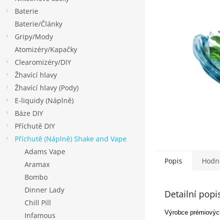
p
Baterie
a
Baterie/Články
n
Gripy/Mody
e
Atomizéry/Kapačky
l
Clearomizéry/DIY
Žhavící hlavy
Žhavící hlavy (Pody)
E-liquidy (Náplně)
Báze DIY
Příchutě DIY
Příchutě (Náplně) Shake and Vape
Adams Vape
Popis
Hodn
Aramax
Bombo
Dinner Lady
Detailní popi
Chill Pill
Výrobce prémiových
Infamous