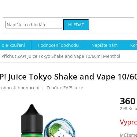
HLEDAT
 o e-kouření
Hodnocení obchodu
Napište nám
Kon
Příchuť ZAP! Juice Tokyo Shake and Vape 10/60ml Menthol
AP! Juice Tokyo Shake and Vape 10/
robnosti hodnocení
Značka:
ZAP! Juice
360
298 Kč 
Měrná
Vypr
cena:
Můžeme 