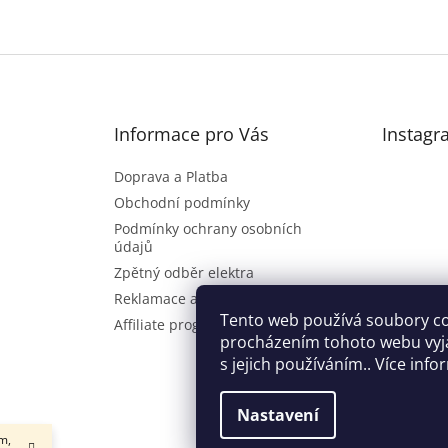
Informace pro Vás
Instagr
Doprava a Platba
Obchodní podmínky
Podmínky ochrany osobních
údajů
Zpětný odběr elektra
Reklamace a vrácení zboží
Sl
Tento web používá soubory co
Affiliate program
procházením tohoto webu vyj
s jejich používáním.. Více inf
Nastavení
m,