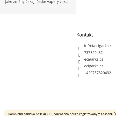
Jaké změny čekají české vapery v ro...
Z
á
p
Kontakt
a
t
info
@
ecigarka.cz
í
737820432
ecigarka.cz
ecigarka.cz
+420737820432
Kompletní nabídka balíčků 4+1, zobrazená pouze registrovaným zákazníků