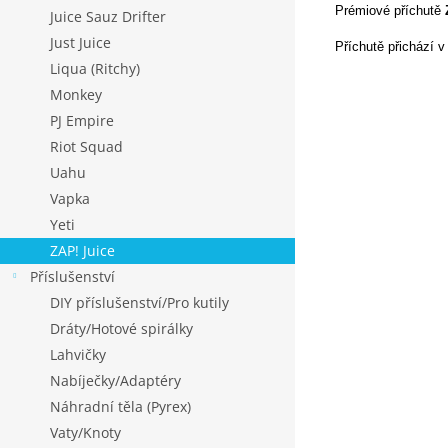
Prémiové příchutě
Juice Sauz Drifter
Just Juice
Příchutě přichází v
Liqua (Ritchy)
Monkey
PJ Empire
Riot Squad
Uahu
Vapka
Yeti
ZAP! Juice
Příslušenství
DIY příslušenství/Pro kutily
Dráty/Hotové spirálky
Lahvičky
Nabíječky/Adaptéry
Náhradní těla (Pyrex)
Vaty/Knoty