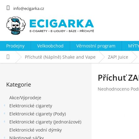
Přejít
na
info@ecigarka.cz
obsah
Prodejny
Velkoobchod
Věrnostní program
MÝTY
Domů
Příchutě (Náplně) Shake and Vape
ZAP! Juice
P
o
Příchuť Z
Přeskočit
s
Kategorie
kategorie
Průměrné
Neohodnoceno
Pod
t
hodnocení
Akce/Výprodeje
r
produktu
Elektronické cigarety
a
je
0,0
Elektronické cigarety (Pody)
n
z
Elektronické cigarety (Jednorázové)
n
5
Elektronické vodní dýmky
hvězdiček.
í
Nikotinové sáčky