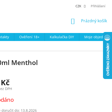
CZK
Přihlášení
NÁKUPNÍ
Prázdný košík
KOŠÍK
takty
Ověření 18+
Kalkulačka DIY
Moje objednávk
60ml Menthol
 Kč
bez DPH
odáno
doručit do:
13.8.2026