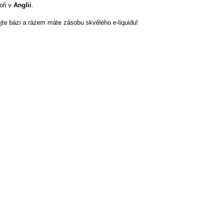
oři v
Anglii
.
ejte bázi a rázem máte zásobu skvělého e-liquidu!