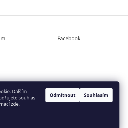
am
Facebook
edovat na Instagramu
okie. Dalším
Odmítnout
Souhlasím
adřujete souhlas
ormací
zde
.