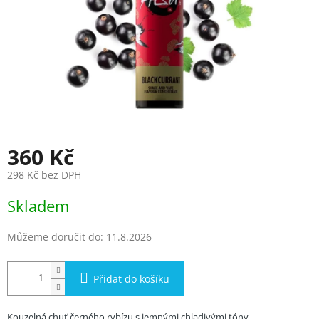
360 Kč
298 Kč bez DPH
Měrná
Skladem
cena:
Můžeme doručit do:
11.8.2026
Přidat do košíku
Kouzelná chuť černého rybízu s jemnými chladivými tóny.