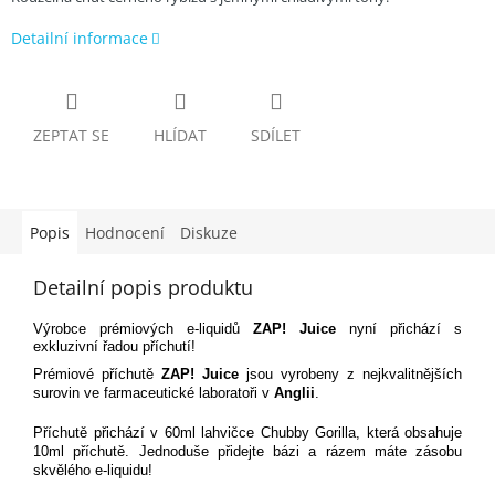
Detailní informace
ZEPTAT SE
HLÍDAT
SDÍLET
Popis
Hodnocení
Diskuze
Detailní popis produktu
Výrobce prémiových e-liquidů
ZAP! Juice
nyní přichází s
exkluzivní řadou příchutí!
Prémiové příchutě
ZAP! Juice
jsou vyrobeny z nejkvalitnějších
surovin ve farmaceutické laboratoři v
Anglii
.
Příchutě přichází v 60ml lahvičce Chubby Gorilla, která obsahuje
10ml příchutě. Jednoduše přidejte bázi a rázem máte zásobu
skvělého e-liquidu!