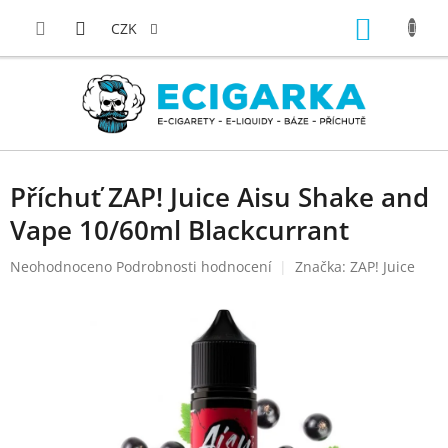
Přejít
NÁKUP
na
CZK
obsah
KOŠÍK
Příchuť ZAP! Juice Aisu Shake and
Vape 10/60ml Blackcurrant
Průměrné
Neohodnoceno
Podrobnosti hodnocení
Značka:
ZAP! Juice
hodnocení
produktu
je
0,0
z
5
hvězdiček.