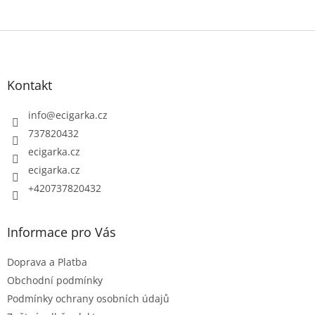
Z
á
p
Kontakt
a
t
info
@
ecigarka.cz
í
737820432
ecigarka.cz
ecigarka.cz
+420737820432
Informace pro Vás
Doprava a Platba
Obchodní podmínky
Podmínky ochrany osobních údajů