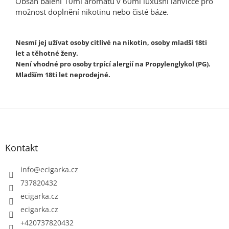
Obsah balení 10ml aromatu v 60ml luxusní lahvičce pro
možnost doplnění nikotinu nebo čisté báze.
Nesmí jej užívat osoby citlivé na nikotin, osoby mladší 18ti
let a těhotné ženy.
Není vhodné pro osoby trpící alergií na Propylenglykol (PG).
Mladším 18ti let neprodejné.
Z
á
p
Kontakt
a
t
info
@
ecigarka.cz
í
737820432
ecigarka.cz
ecigarka.cz
+420737820432