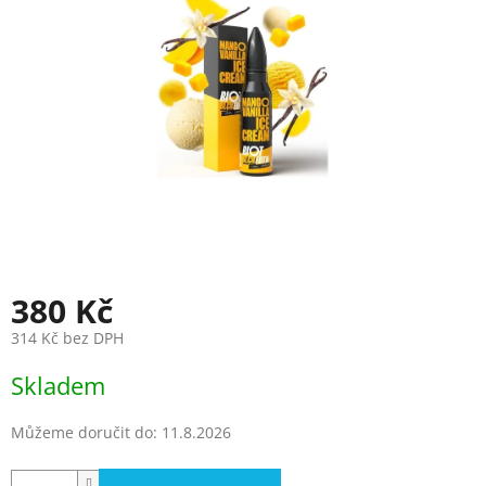
hvězdiček.
380 Kč
314 Kč bez DPH
Měrná
Skladem
cena:
Můžeme doručit do:
11.8.2026