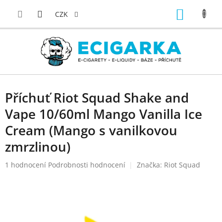
Přejít
NÁKUP
na
CZK
obsah
KOŠÍK
Příchuť Riot Squad Shake and
Vape 10/60ml Mango Vanilla Ice
Cream (Mango s vanilkovou
zmrzlinou)
Průměrné
1 hodnocení
Podrobnosti hodnocení
Značka:
Riot Squad
hodnocení
produktu
je
5,0
z
5