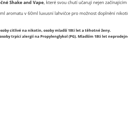
ečné Shake and Vape
, které svou chutí učarují nejen začínajíc
ml aromatu v 60ml luxusní lahvičce pro možnost doplnění nikoti
soby citlivé na nikotin, osoby mladší 18ti let a těhotné ženy.
soby trpící alergií na Propylenglykol (PG). Mladším 18ti let neprodejn