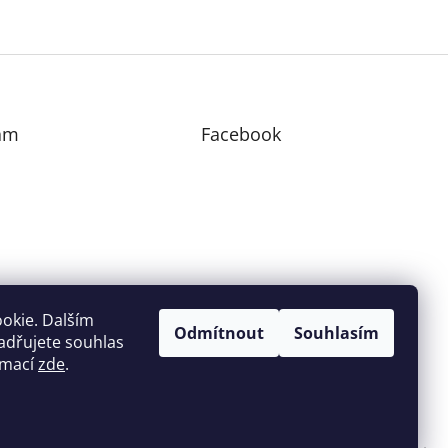
am
Facebook
edovat na Instagramu
okie. Dalším
Odmítnout
Souhlasím
adřujete souhlas
ormací
zde
.