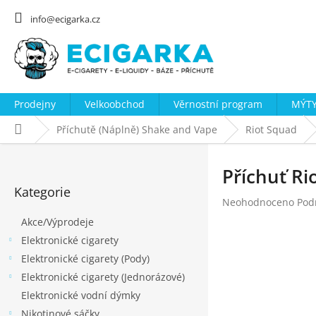
Přejít
na
info@ecigarka.cz
obsah
Prodejny
Velkoobchod
Věrnostní program
MÝTY
Domů
Příchutě (Náplně) Shake and Vape
Riot Squad
P
o
Příchuť Ri
Přeskočit
s
Kategorie
kategorie
Průměrné
Neohodnoceno
Pod
t
hodnocení
Akce/Výprodeje
r
produktu
Elektronické cigarety
a
je
0,0
Elektronické cigarety (Pody)
n
z
Elektronické cigarety (Jednorázové)
n
5
Elektronické vodní dýmky
hvězdiček.
í
Nikotinové sáčky