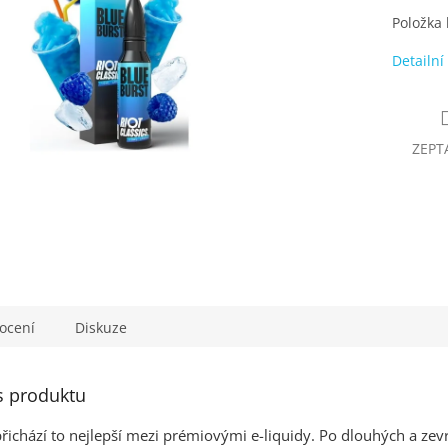
Položka
Detailní
ZEPT
ocení
Diskuze
s produktu
přichází to nejlepší mezi prémiovými e-liquidy. Po dlouhých a z