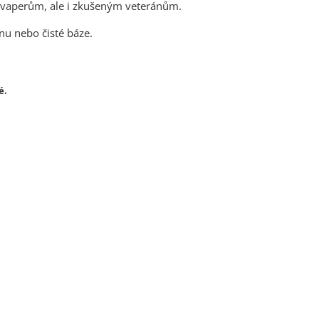
ím vaperům, ale i zkušeným veteránům.
nu nebo čisté báze.
é.