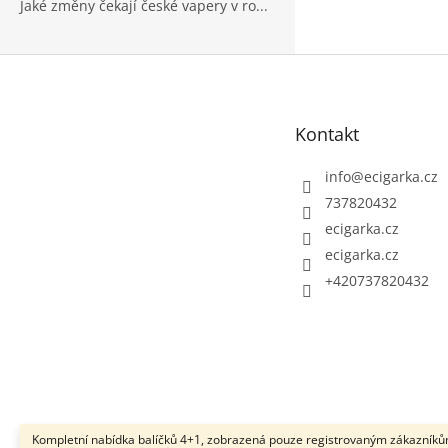
Jaké změny čekají české vapery v ro...
Z
á
p
Kontakt
a
t
info
@
ecigarka.cz
í
737820432
ecigarka.cz
ecigarka.cz
+420737820432
Kompletní nabídka balíčků 4+1, zobrazená pouze registrovaným zákazníků