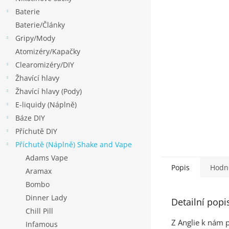
p
Baterie
a
Baterie/Články
n
Gripy/Mody
e
Atomizéry/Kapačky
l
Clearomizéry/DIY
Žhavící hlavy
Žhavící hlavy (Pody)
E-liquidy (Náplně)
Báze DIY
Příchutě DIY
Příchutě (Náplně) Shake and Vape
Adams Vape
Popis
Hodn
Aramax
Bombo
Dinner Lady
Detailní popi
Chill Pill
Z Anglie k nám 
Infamous