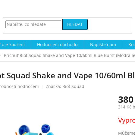
HLEDAT
 o e-kouření
Hodnocení obchodu
Napište nám
Kon
Příchuť Riot Squad Shake and Vape 10/60ml Blue Burst (Modrá led
ot Squad Shake and Vape 10/60ml Blu
robnosti hodnocení
Značka:
Riot Squad
380
314 Kč 
Měrná
Vypr
cena:
Můžeme 