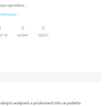
 byla vyprodána…
 informace
AT SE
HLÍDAT
SDÍLET
evrubných analýzách a průzkumech trhu se podařilo