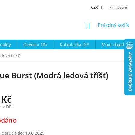
CZK
Přihlášení
NÁKUPNÍ
Prázdný košík
KOŠÍK
takty
Ověření 18+
Kalkulačka DIY
Moje objednávk
ová tříšť)
e Burst (Modrá ledová tříšť)
 Kč
bez DPH
odáno
doručit do:
13.8.2026