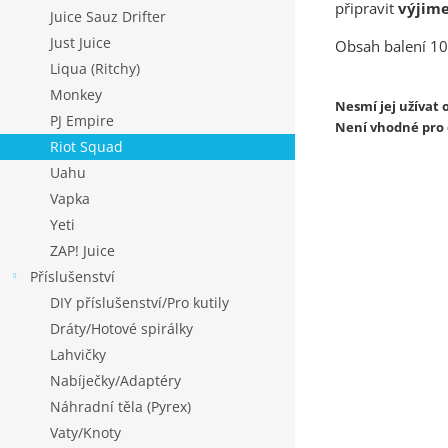
připravit
výjim
Juice Sauz Drifter
Just Juice
Obsah balení 10
Liqua (Ritchy)
Monkey
Nesmí jej užívat o
PJ Empire
Není vhodné pro o
Riot Squad
Uahu
Vapka
Yeti
ZAP! Juice
Příslušenství
DIY příslušenství/Pro kutily
Dráty/Hotové spirálky
Lahvičky
Nabíječky/Adaptéry
Náhradní těla (Pyrex)
Vaty/Knoty