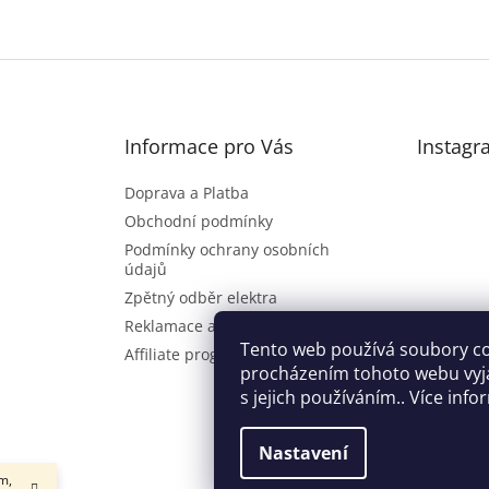
Informace pro Vás
Instagr
Doprava a Platba
Obchodní podmínky
Podmínky ochrany osobních
údajů
Zpětný odběr elektra
Reklamace a vrácení zboží
Sl
Tento web používá soubory co
Affiliate program
procházením tohoto webu vyj
s jejich používáním.. Více inf
Nastavení
m,