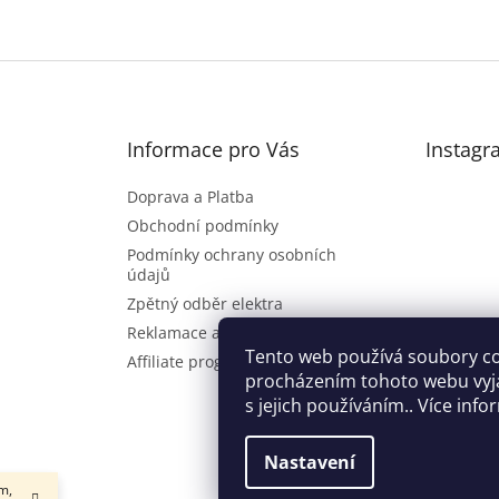
Informace pro Vás
Instagr
Doprava a Platba
Obchodní podmínky
Podmínky ochrany osobních
údajů
Zpětný odběr elektra
Reklamace a vrácení zboží
Sl
Tento web používá soubory co
Affiliate program
procházením tohoto webu vyj
s jejich používáním.. Více inf
Nastavení
m,