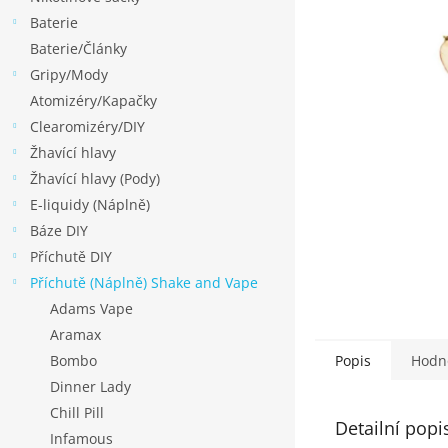
p
hvězdiček.
Baterie
a
Baterie/Články
n
Gripy/Mody
e
Atomizéry/Kapačky
l
Clearomizéry/DIY
Žhavící hlavy
Žhavící hlavy (Pody)
E-liquidy (Náplně)
Báze DIY
Příchutě DIY
Příchutě (Náplně) Shake and Vape
Adams Vape
Aramax
Bombo
Popis
Hodn
Dinner Lady
Chill Pill
Detailní popi
Infamous