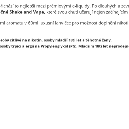
přichází to nejlepší mezi prémiovými e-liquidy. Po dlouhých a z
ečné Shake and Vape
, které svou chutí učarují nejen začínajíc
ml aromatu v 60ml luxusní lahvičce pro možnost doplnění nikoti
soby citlivé na nikotin, osoby mladší 18ti let a těhotné ženy.
soby trpící alergií na Propylenglykol (PG). Mladším 18ti let neprodejn