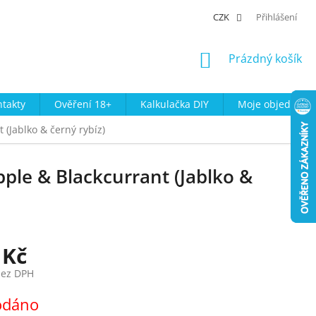
CZK
Přihlášení
NÁKUPNÍ
Prázdný košík
KOŠÍK
takty
Ověření 18+
Kalkulačka DIY
Moje objednávk
(Jablko & černý rybíz)
ple & Blackcurrant (Jablko &
 Kč
bez DPH
odáno