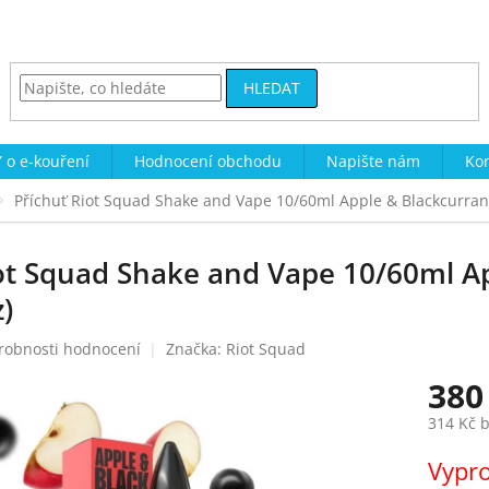
HLEDAT
 o e-kouření
Hodnocení obchodu
Napište nám
Kon
Příchuť Riot Squad Shake and Vape 10/60ml Apple & Blackcurrant 
ot Squad Shake and Vape 10/60ml Ap
)
robnosti hodnocení
Značka:
Riot Squad
380
314 Kč 
Měrná
Vypr
cena: