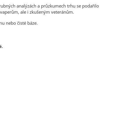
evrubných analýzách a průzkumech trhu se podařilo
ím vaperům, ale i zkušeným veteránům.
nu nebo čisté báze.
é.