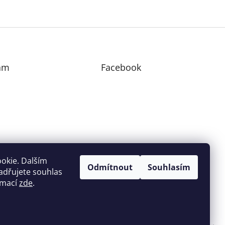
am
Facebook
edovat na Instagramu
okie. Dalším
Odmítnout
Souhlasím
adřujete souhlas
ormací
zde
.