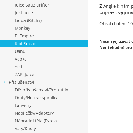
Juice Sauz Drifter
Z Anglie k nám 
připravit
výjim
Just Juice
Liqua (Ritchy)
Obsah balení 10
Monkey
PJ Empire
Nesmí jej užívat o
Riot Squad
Není vhodné pro o
Uahu
Vapka
Yeti
ZAP! Juice
Příslušenství
DIY příslušenství/Pro kutily
Dráty/Hotové spirálky
Lahvičky
Nabíječky/Adaptéry
Náhradní těla (Pyrex)
Vaty/Knoty