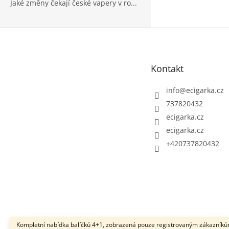
Jaké změny čekají české vapery v ro...
Z
á
p
Kontakt
a
t
info
@
ecigarka.cz
í
737820432
ecigarka.cz
ecigarka.cz
+420737820432
Kompletní nabídka balíčků 4+1, zobrazená pouze registrovaným zákazníků