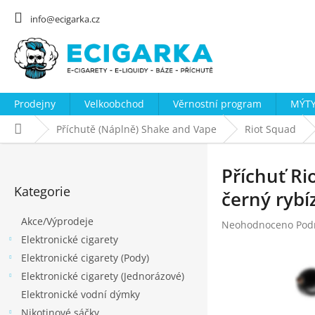
Přejít
na
info@ecigarka.cz
obsah
Prodejny
Velkoobchod
Věrnostní program
MÝTY
Domů
Příchutě (Náplně) Shake and Vape
Riot Squad
P
o
Příchuť Ri
Přeskočit
s
Kategorie
kategorie
černý rybíz
t
Akce/Výprodeje
r
Průměrné
Neohodnoceno
Pod
hodnocení
Elektronické cigarety
a
produktu
Elektronické cigarety (Pody)
n
je
Elektronické cigarety (Jednorázové)
n
0,0
z
Elektronické vodní dýmky
í
5
Nikotinové sáčky