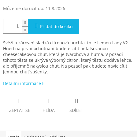
Můžeme doručit do:
11.8.2026
Přidat do košíku
Svěží a zároveň sladká citronová buchta, to je Lemon Lady V2.
Hned na první ochutnání budete cítit nefalšovanou
cheesecakeovou chuť, která je tvarohová a hutná. V pozadí
tohoto těsta se ukrývá výborný citrón, který těstu dodává lehce,
ale příjemně nakyslou chuť. Na pozadí pak budete navíc cítit
jemnou chuť sušenky.
Detailní informace
ZEPTAT SE
HLÍDAT
SDÍLET