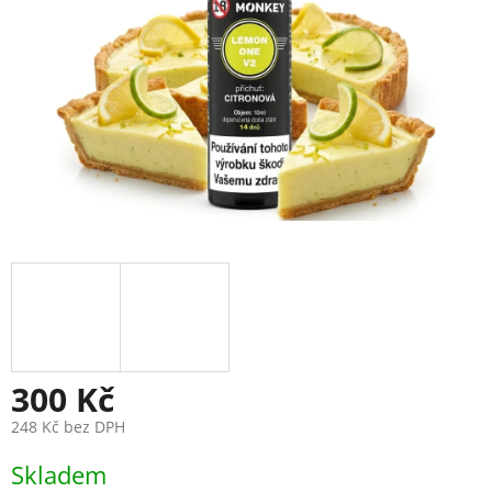
300 Kč
248 Kč bez DPH
Měrná
Skladem
cena: