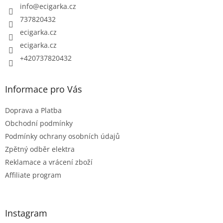
t
info
@
ecigarka.cz
í
737820432
ecigarka.cz
ecigarka.cz
+420737820432
Informace pro Vás
Doprava a Platba
Obchodní podmínky
Podmínky ochrany osobních údajů
Zpětný odběr elektra
Reklamace a vrácení zboží
Affiliate program
Instagram