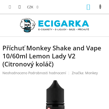
Přejít
NÁKUP
na
CZK
obsah
KOŠÍK
Příchuť Monkey Shake and Vape
10/60ml Lemon Lady V2
(Citronový koláč)
Průměrné
Neohodnoceno
Podrobnosti hodnocení
Značka:
Monkey
hodnocení
produktu
je
0,0
z
5
hvězdiček.