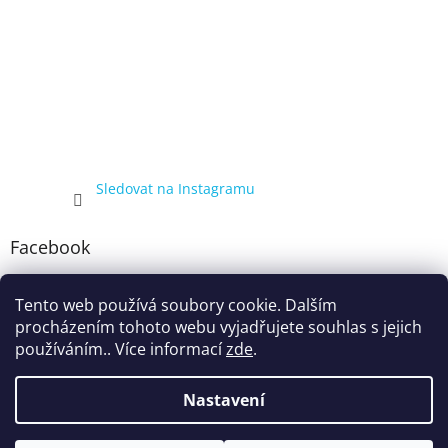
Sledovat na Instagramu
Facebook
Tento web používá soubory cookie. Dalším
procházením tohoto webu vyjadřujete souhlas s jejich
používáním.. Více informací
zde
.
Nastavení
Vytvořil Shoptet