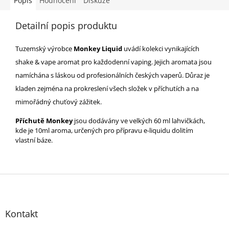
Popis
Hodnocení
Diskuze
Detailní popis produktu
Tuzemský výrobce
Monkey Liquid
uvádí kolekci vynikajících
shake & vape aromat pro každodenní vaping. Jejich aromata jsou
namíchána s láskou od profesionálních českých vaperů. Důraz je
kladen zejména na prokreslení všech složek v příchutích a na
mimořádný chuťový zážitek.
Příchutě Monkey
jsou dodávány ve velkých 60 ml lahvičkách,
kde je 10ml aroma, určených pro přípravu e-liquidu dolitím
vlastní báze.
Z
á
p
Kontakt
a