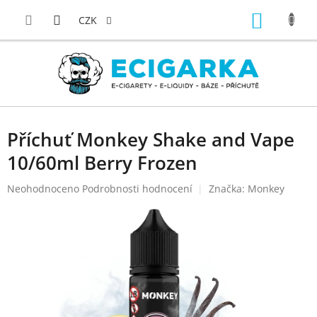
Přejít
NÁKUP
na
CZK
obsah
KOŠÍK
Příchuť Monkey Shake and Vape
10/60ml Berry Frozen
Průměrné
Neohodnoceno
Podrobnosti hodnocení
Značka:
Monkey
hodnocení
produktu
je
0,0
z
5
hvězdiček.