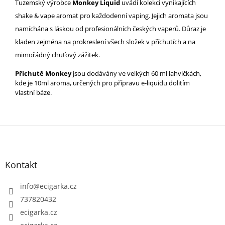
Tuzemský výrobce
Monkey Liquid
uvádí kolekci vynikajících
shake & vape aromat pro každodenní vaping. Jejich aromata jsou
namíchána s láskou od profesionálních českých vaperů. Důraz je
kladen zejména na prokreslení všech složek v příchutích a na
mimořádný chuťový zážitek.
Příchutě Monkey
jsou dodávány ve velkých 60 ml lahvičkách,
kde je 10ml aroma, určených pro přípravu e-liquidu dolitím
vlastní báze.
Z
á
p
Kontakt
a
t
info
@
ecigarka.cz
í
737820432
ecigarka.cz