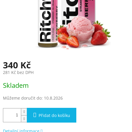
340 Kč
281 Kč bez DPH
Měrná
Skladem
cena:
Můžeme doručit do:
10.8.2026
Přidat do košíku
Detailní informace