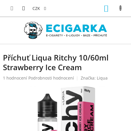
Přejít
NÁKUP
na
CZK
obsah
KOŠÍK
Příchuť Liqua Ritchy 10/60ml
Strawberry Ice Cream
Průměrné
1 hodnocení
Podrobnosti hodnocení
Značka:
Liqua
hodnocení
produktu
je
5,0
z
5
hvězdiček.