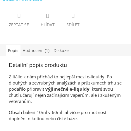
ZEPTAT SE
HLÍDAT
SDÍLET
Popis
Hodnocení (1)
Diskuze
Detailní popis produktu
Z Itálie k nám přichází to nejlepší mezi e-liquidy. Po
dlouhých a zevrubných analýzách a průzkumech trhu se
podařilo připravit
výjimečné e-liquidy
, které svou
chutí učarují nejen začínajícím vaperům, ale i zkušeným
veteránům.
Obsah balení 10ml v 60ml lahvičce pro možnost
doplnění nikotinu nebo čisté báze.