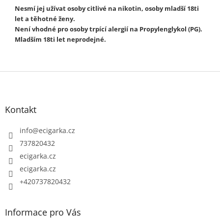
Nesmí jej užívat osoby citlivé na nikotin, osoby mladší 18ti
let a těhotné ženy.
Není vhodné pro osoby trpící alergií na Propylenglykol (PG).
Mladším 18ti let neprodejné.
Z
á
p
Kontakt
a
t
info
@
ecigarka.cz
í
737820432
ecigarka.cz
ecigarka.cz
+420737820432
Informace pro Vás