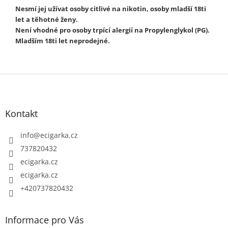
Nesmí jej užívat osoby citlivé na nikotin, osoby mladší 18ti
let a těhotné ženy.
Není vhodné pro osoby trpící alergií na Propylenglykol (PG).
Mladším 18ti let neprodejné.
Z
á
p
Kontakt
a
t
info
@
ecigarka.cz
í
737820432
ecigarka.cz
ecigarka.cz
+420737820432
Informace pro Vás