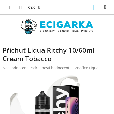
Přejít
NÁKUP
na
CZK
obsah
KOŠÍK
Příchuť Liqua Ritchy 10/60ml
Cream Tobacco
Průměrné
Neohodnoceno
Podrobnosti hodnocení
Značka:
Liqua
hodnocení
produktu
je
0,0
z
5
hvězdiček.