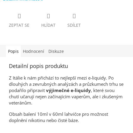
ZEPTAT SE
HLÍDAT
SDÍLET
Popis
Hodnocení
Diskuze
Detailní popis produktu
Z Itálie k nám přichází to nejlepší mezi e-liquidy. Po
dlouhých a zevrubných analýzách a průzkumech trhu se
podařilo připravit
výjimečné e-liquidy
, které svou
chutí učarují nejen začínajícím vaperům, ale i zkušeným
veteránům.
Obsah balení 10ml v 60ml lahvičce pro možnost
doplnění nikotinu nebo čisté báze.