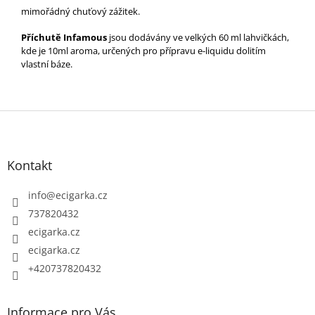
mimořádný chuťový zážitek.
Příchutě Infamous
jsou dodávány ve velkých 60 ml lahvičkách,
kde je 10ml aroma, určených pro přípravu e-liquidu dolitím
vlastní báze.
Z
á
p
Kontakt
a
t
info
@
ecigarka.cz
í
737820432
ecigarka.cz
ecigarka.cz
+420737820432
Informace pro Vás