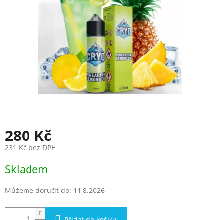
280 Kč
231 Kč bez DPH
Měrná
Skladem
cena:
Můžeme doručit do:
11.8.2026
Přidat do košíku