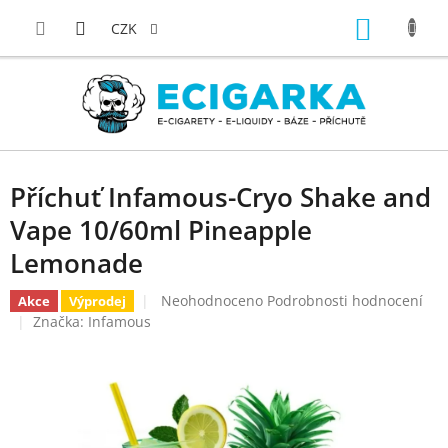
Přejít
NÁKUP
na
CZK
obsah
KOŠÍK
Příchuť Infamous-Cryo Shake and
Vape 10/60ml Pineapple
Lemonade
Průměrné
Neohodnoceno
Podrobnosti hodnocení
Akce
Výprodej
hodnocení
Značka:
Infamous
produktu
je
0,0
z
5
hvězdiček.