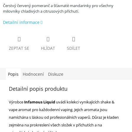
Čerstvý červený pomeranč a šťavnaté mandarinky pro všechny
milovníky chladivých a citrusových příchutí.
Detailní informace
ZEPTAT SE
HLÍDAT
SDÍLET
Popis
Hodnocení
Diskuze
Detailní popis produktu
Výrobce
Infamous Liquid
uvádí kolekci vynikajících shake &
vape aromat pro každodenní vaping. Jejich aromata jsou
namíchána s láskou od profesionálních vaperů. Důraz je kladen
zejména na prokreslení všech složek v příchutích a na