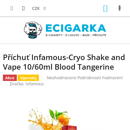
Přejít
NÁKUP
na
CZK
obsah
KOŠÍK
Příchuť Infamous-Cryo Shake and
Vape 10/60ml Blood Tangerine
Průměrné
Neohodnoceno
Podrobnosti hodnocení
Akce
Výprodej
hodnocení
Značka:
Infamous
produktu
je
0,0
z
5
hvězdiček.