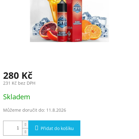
280 Kč
231 Kč bez DPH
Měrná
Skladem
cena:
Můžeme doručit do:
11.8.2026
Přidat do košíku