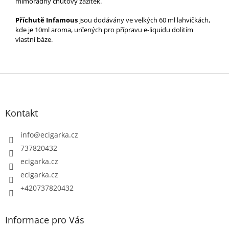
mimořádný chuťový zážitek.
Příchutě Infamous
jsou dodávány ve velkých 60 ml lahvičkách,
kde je 10ml aroma, určených pro přípravu e-liquidu dolitím
vlastní báze.
Z
á
p
Kontakt
a
t
info
@
ecigarka.cz
í
737820432
ecigarka.cz
ecigarka.cz
+420737820432
Informace pro Vás