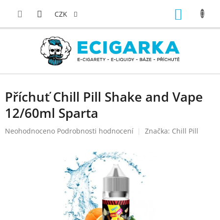
Přejít
NÁKUP
na
CZK
obsah
KOŠÍK
Příchuť Chill Pill Shake and Vape
12/60ml Sparta
Průměrné
Neohodnoceno
Podrobnosti hodnocení
Značka:
Chill Pill
hodnocení
produktu
je
0,0
z
5
hvězdiček.