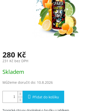
280 Kč
231 Kč bez DPH
Měrná
Skladem
cena:
Můžeme doručit do:
10.8.2026
Přidat do košíku
Tropické citrusy doplněné o hrušku s jablkem.