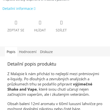
Detailní informace
ZEPTAT SE
HLÍDAT
SDÍLET
Popis
Hodnocení
Diskuze
Detailní popis produktu
Z Malajsie k nám přichází to nejlepší mezi prémiovými
e-liquidy. Po dlouhých a zevrubných analýzách a
průzkumech trhu se podařilo připravit
výjimečné
Shake and Vape
, které svou chutí učarují nejen
začínajícím vaperům, ale i zkušeným veteránům.
Obsah balení 12ml aromatu v 60ml luxusní lahvičce pro
možnost doplnění nikotinu nebo čisté báze.