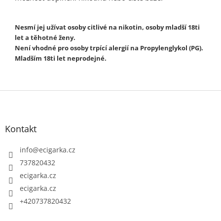
Nesmí jej užívat osoby citlivé na nikotin, osoby mladší 18ti
let a těhotné ženy.
Není vhodné pro osoby trpící alergií na Propylenglykol (PG).
Mladším 18ti let neprodejné.
Z
á
p
Kontakt
a
t
info
@
ecigarka.cz
í
737820432
ecigarka.cz
ecigarka.cz
+420737820432