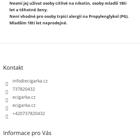
Nesmí jej užívat osoby citlivé na nikotin, osoby mladší 18ti
let a těhotné ženy.
Není vhodné pro osoby trpící alergií na Propylenglykol (PG).
Mladším 18ti let neprodejné.
Z
á
p
Kontakt
a
t
info
@
ecigarka.cz
í
737820432
ecigarka.cz
ecigarka.cz
+420737820432
Informace pro Vás