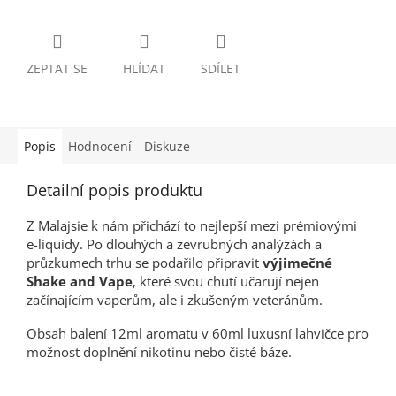
ZEPTAT SE
HLÍDAT
SDÍLET
Popis
Hodnocení
Diskuze
Detailní popis produktu
Z Malajsie k nám přichází to nejlepší mezi prémiovými
e-liquidy. Po dlouhých a zevrubných analýzách a
průzkumech trhu se podařilo připravit
výjimečné
Shake and Vape
, které svou chutí učarují nejen
začínajícím vaperům, ale i zkušeným veteránům.
Obsah balení 12ml aromatu v 60ml luxusní lahvičce pro
možnost doplnění nikotinu nebo čisté báze.