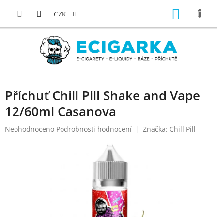
Přejít
NÁKUP
na
CZK
obsah
KOŠÍK
Příchuť Chill Pill Shake and Vape
12/60ml Casanova
Průměrné
Neohodnoceno
Podrobnosti hodnocení
Značka:
Chill Pill
hodnocení
produktu
je
0,0
z
5
hvězdiček.