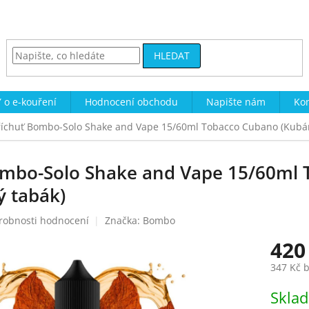
HLEDAT
 o e-kouření
Hodnocení obchodu
Napište nám
Kon
říchuť Bombo-Solo Shake and Vape 15/60ml Tobacco Cubano (Kubán
ombo-Solo Shake and Vape 15/60ml
ý tabák)
robnosti hodnocení
Značka:
Bombo
420
347 Kč 
Měrná
Skla
cena: