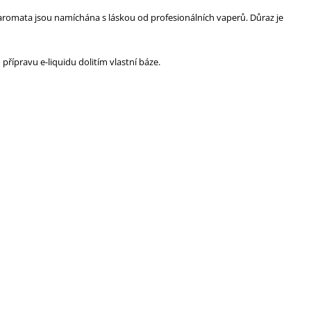
 aromata jsou namíchána s láskou od profesionálních vaperů. Důraz je
řípravu e-liquidu dolitím vlastní báze.