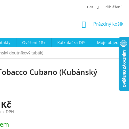
CZK
Přihlášení
NÁKUPNÍ
Prázdný košík
KOŠÍK
takty
Ověření 18+
Kalkulačka DIY
Moje objednávk
ský doutníkový tabák)
 Tobacco Cubano (Kubánský
 Kč
bez DPH
dem