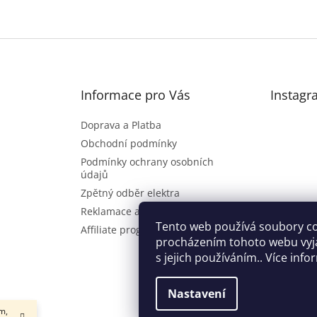
Informace pro Vás
Instagr
Doprava a Platba
Obchodní podmínky
Podmínky ochrany osobních
údajů
Zpětný odběr elektra
Reklamace a vrácení zboží
Sl
Tento web používá soubory co
Affiliate program
procházením tohoto webu vyj
s jejich používáním.. Více inf
Nastavení
m,