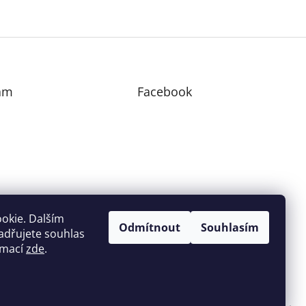
am
Facebook
edovat na Instagramu
okie. Dalším
Odmítnout
Souhlasím
adřujete souhlas
ormací
zde
.