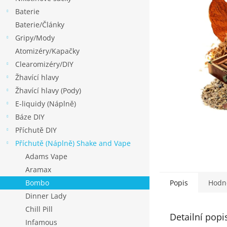
p
hvězdiček.
Baterie
a
Baterie/Články
n
Gripy/Mody
e
Atomizéry/Kapačky
l
Clearomizéry/DIY
Žhavící hlavy
Žhavící hlavy (Pody)
E-liquidy (Náplně)
Báze DIY
Příchutě DIY
Příchutě (Náplně) Shake and Vape
Adams Vape
Aramax
Bombo
Popis
Hodn
Dinner Lady
Chill Pill
Detailní popi
Infamous