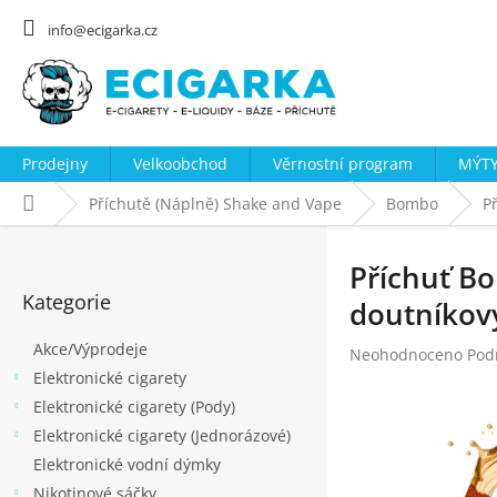
Přejít
na
info@ecigarka.cz
obsah
Prodejny
Velkoobchod
Věrnostní program
MÝTY
Domů
Příchutě (Náplně) Shake and Vape
Bombo
P
P
o
Příchuť B
Přeskočit
s
Kategorie
kategorie
doutníkov
t
Akce/Výprodeje
r
Průměrné
Neohodnoceno
Pod
hodnocení
Elektronické cigarety
a
produktu
Elektronické cigarety (Pody)
n
je
Elektronické cigarety (Jednorázové)
n
0,0
z
Elektronické vodní dýmky
í
5
Nikotinové sáčky