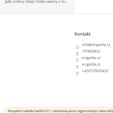
Jaké změny čekají české vapery v ro...
Z
á
p
Kontakt
a
t
info
@
ecigarka.cz
í
737820432
ecigarka.cz
ecigarka.cz
+420737820432
Kompletní nabídka balíčků 4+1, zobrazená pouze registrovaným zákazníků