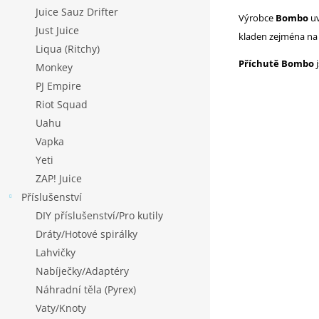
Juice Sauz Drifter
Výrobce
Bombo
uv
Just Juice
kladen zejména na 
Liqua (Ritchy)
Příchutě Bombo
j
Monkey
PJ Empire
Riot Squad
Uahu
Vapka
Yeti
ZAP! Juice
Příslušenství
DIY příslušenství/Pro kutily
Dráty/Hotové spirálky
Lahvičky
Nabíječky/Adaptéry
Náhradní těla (Pyrex)
Vaty/Knoty