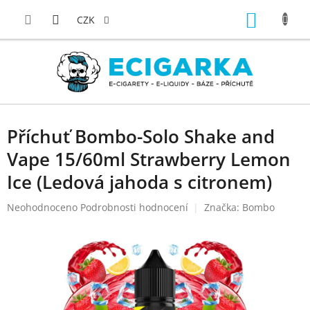
Přejít
NÁKUP
na
CZK
obsah
KOŠÍK
Příchuť Bombo-Solo Shake and
Vape 15/60ml Strawberry Lemon
Ice (Ledová jahoda s citronem)
Průměrné
Neohodnoceno
Podrobnosti hodnocení
Značka:
Bombo
hodnocení
produktu
je
0,0
z
5
hvězdiček.