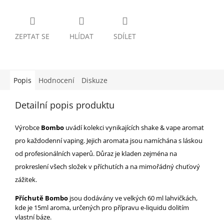
ZEPTAT SE
HLÍDAT
SDÍLET
Popis
Hodnocení
Diskuze
Detailní popis produktu
Výrobce
Bombo
uvádí kolekci vynikajících shake & vape aromat
pro každodenní vaping. Jejich aromata jsou namíchána s láskou
od profesionálních vaperů. Důraz je kladen zejména na
prokreslení všech složek v příchutích a na mimořádný chuťový
zážitek.
Příchutě Bombo
jsou dodávány ve velkých 60 ml lahvičkách,
kde je 15ml aroma, určených pro přípravu e-liquidu dolitím
vlastní báze.