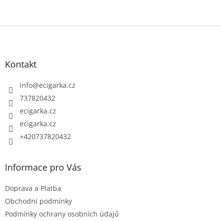
Z
á
p
Kontakt
a
t
info
@
ecigarka.cz
í
737820432
ecigarka.cz
ecigarka.cz
+420737820432
Informace pro Vás
Doprava a Platba
Obchodní podmínky
Podmínky ochrany osobních údajů