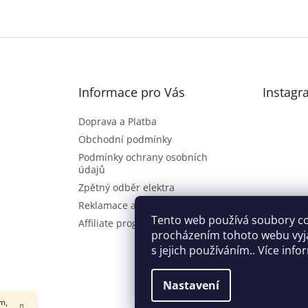
Informace pro Vás
Instagr
Doprava a Platba
Obchodní podmínky
Podmínky ochrany osobních
údajů
Zpětný odběr elektra
Reklamace a vrácení zboží
Sl
Tento web používá soubory co
Affiliate program
procházením tohoto webu vyj
s jejich používáním.. Více inf
Nastavení
m,