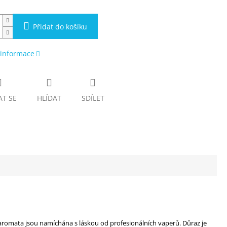
Přidat do košíku
 informace
AT SE
HLÍDAT
SDÍLET
 aromata jsou namíchána s láskou od profesionálních vaperů. Důraz je