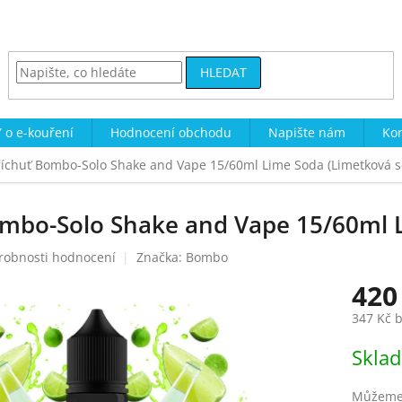
HLEDAT
 o e-kouření
Hodnocení obchodu
Napište nám
Kon
říchuť Bombo-Solo Shake and Vape 15/60ml Lime Soda (Limetková s
ombo-Solo Shake and Vape 15/60ml 
robnosti hodnocení
Značka:
Bombo
420
347 Kč 
Měrná
Skla
cena:
Můžeme 