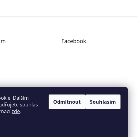
am
Facebook
edovat na Instagramu
okie. Dalším
Odmítnout
Souhlasím
adřujete souhlas
ormací
zde
.