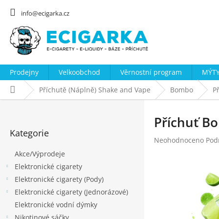
Přejít
na
info@ecigarka.cz
obsah
Prodejny
Velkoobchod
Věrnostní program
MÝTY
Domů
Příchutě (Náplně) Shake and Vape
Bombo
P
P
o
Příchuť B
Přeskočit
s
Kategorie
kategorie
Průměrné
Neohodnoceno
Pod
t
hodnocení
Akce/Výprodeje
r
produktu
Elektronické cigarety
a
je
0,0
Elektronické cigarety (Pody)
n
z
Elektronické cigarety (Jednorázové)
n
5
Elektronické vodní dýmky
hvězdiček.
í
Nikotinové sáčky