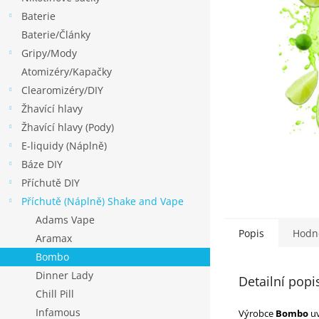
p
Baterie
a
Baterie/Články
n
Gripy/Mody
e
Atomizéry/Kapačky
l
Clearomizéry/DIY
Žhavící hlavy
Žhavící hlavy (Pody)
E-liquidy (Náplně)
Báze DIY
Příchutě DIY
Příchutě (Náplně) Shake and Vape
Adams Vape
Popis
Hodn
Aramax
Bombo
Dinner Lady
Detailní popi
Chill Pill
Infamous
Výrobce
Bombo
uv