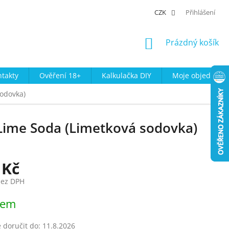
CZK
Přihlášení
NÁKUPNÍ
Prázdný košík
KOŠÍK
takty
Ověření 18+
Kalkulačka DIY
Moje objednávk
odovka)
Lime Soda (Limetková sodovka)
 Kč
bez DPH
dem
doručit do:
11.8.2026