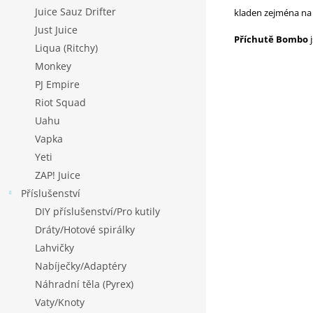
Juice Sauz Drifter
kladen zejména na 
Just Juice
Příchutě Bombo
j
Liqua (Ritchy)
Monkey
PJ Empire
Riot Squad
Uahu
Vapka
Yeti
ZAP! Juice
Příslušenství
DIY příslušenství/Pro kutily
Dráty/Hotové spirálky
Lahvičky
Nabíječky/Adaptéry
Náhradní těla (Pyrex)
Vaty/Knoty