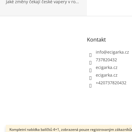
Jaké změny čekají české vapery v ro...
Z
á
p
Kontakt
a
t
info
@
ecigarka.cz
í
737820432
ecigarka.cz
ecigarka.cz
+420737820432
Kompletní nabídka balíčků 4+1, zobrazená pouze registrovaným zákazníků