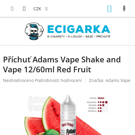
Přejít
NÁKUP
na
CZK
obsah
KOŠÍK
Příchuť Adams Vape Shake and
Vape 12/60ml Red Fruit
Průměrné
Neohodnoceno
Podrobnosti hodnocení
Značka:
Adams Vape
hodnocení
produktu
je
0,0
z
5
hvězdiček.