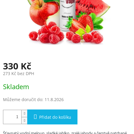
330 Kč
273 Kč bez DPH
Měrná
Skladem
cena:
Můžeme doručit do:
11.8.2026
Přidat do košíku
Šťavnatý vodní meloun, sladké jablko, zralé jahody a čerstvě natrhané