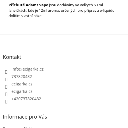
Příchutě Adams Vape
jsou dodávány ve velkých 60 ml
lahvičkách, kde je 12ml aroma, určených pro přípravu e-liquidu
dolitím vlastní báze.
Z
á
p
Kontakt
a
t
info
@
ecigarka.cz
í
737820432
ecigarka.cz
ecigarka.cz
+420737820432
Informace pro Vás