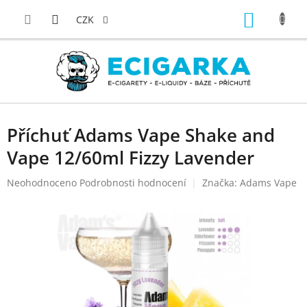
Přejít
NÁKUP
na
CZK
obsah
KOŠÍK
Příchuť Adams Vape Shake and
Vape 12/60ml Fizzy Lavender
Průměrné
Neohodnoceno
Podrobnosti hodnocení
Značka:
Adams Vape
hodnocení
produktu
je
0,0
z
5
hvězdiček.