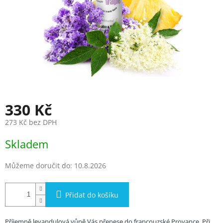
330 Kč
273 Kč bez DPH
Měrná
Skladem
cena:
Můžeme doručit do:
10.8.2026
Přidat do košíku
Příjemně levandulová vůně Vás přenese do francouzské Provance. Při