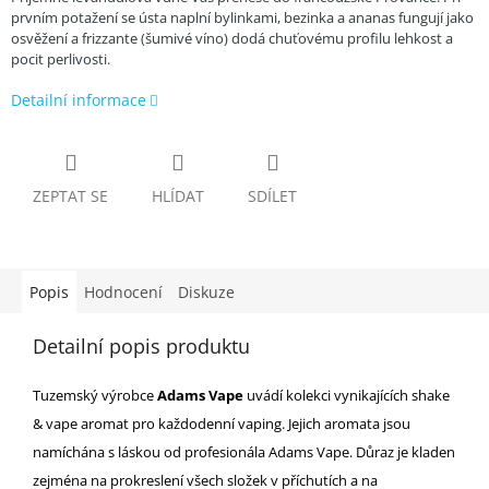
prvním potažení se ústa naplní bylinkami, bezinka a ananas fungují jako
osvěžení a frizzante (šumivé víno) dodá chuťovému profilu lehkost a
pocit perlivosti.
Detailní informace
ZEPTAT SE
HLÍDAT
SDÍLET
Popis
Hodnocení
Diskuze
Detailní popis produktu
Tuzemský výrobce
Adams Vape
uvádí kolekci vynikajících shake
& vape aromat pro každodenní vaping. Jejich aromata jsou
namíchána s láskou od profesionála Adams Vape. Důraz je kladen
zejména na prokreslení všech složek v příchutích a na