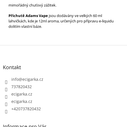
mimořádný chuťový zážitek.
Příchutě Adams Vape
jsou dodávány ve velkých 60 ml
lahvičkách, kde je 12ml aroma, určených pro přípravu e-liquidu
dolitím vlastní báze.
Z
á
p
Kontakt
a
t
info
@
ecigarka.cz
í
737820432
ecigarka.cz
ecigarka.cz
+420737820432
Informace pro Vás