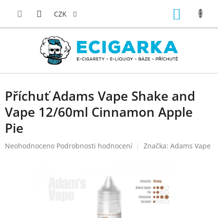
Přejít
NÁKUP
na
CZK
obsah
KOŠÍK
Příchuť Adams Vape Shake and
Vape 12/60ml Cinnamon Apple
Pie
Průměrné
Neohodnoceno
Podrobnosti hodnocení
Značka:
Adams Vape
hodnocení
produktu
je
0,0
z
5
hvězdiček.