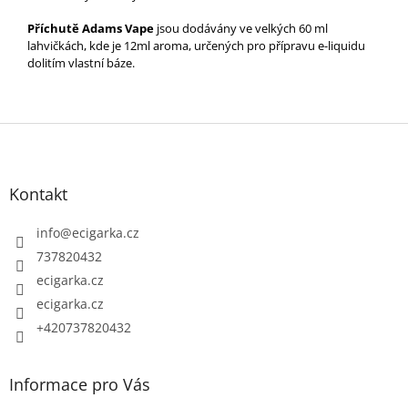
Příchutě Adams Vape
jsou dodávány ve velkých 60 ml
lahvičkách, kde je 12ml aroma, určených pro přípravu e-liquidu
dolitím vlastní báze.
Z
á
p
Kontakt
a
t
info
@
ecigarka.cz
í
737820432
ecigarka.cz
ecigarka.cz
+420737820432
Informace pro Vás