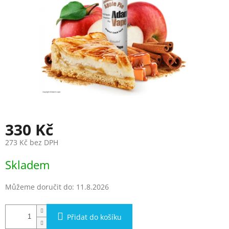
330 Kč
273 Kč bez DPH
Měrná
Skladem
cena:
Můžeme doručit do:
11.8.2026
Přidat do košíku