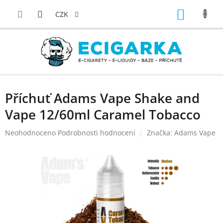
Přejít
NÁKUP
na
CZK
obsah
KOŠÍK
Příchuť Adams Vape Shake and
Vape 12/60ml Caramel Tobacco
Průměrné
Neohodnoceno
Podrobnosti hodnocení
Značka:
Adams Vape
hodnocení
produktu
je
0,0
z
5
hvězdiček.