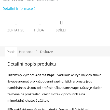
Detailní informace
ZEPTAT SE
HLÍDAT
SDÍLET
Popis
Hodnocení
Diskuze
Detailní popis produktu
Tuzemský výrobce
Adams Vape
uvádí kolekci vynikajících shake
& vape aromat pro každodenní vaping. Jejich aromata jsou
namíchána s láskou od profesionála Adams Vape. Důraz je kladen
zejména na prokreslení všech složek v příchutích a na
mimořádný chuťový zážitek.
Příchutě Adams Vape
jsou dodávány ve velkých 60 ml