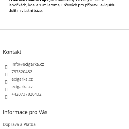
lahvičkách, kde je 12ml aroma, určených pro přípravu e-liquidu
dolitím vlastní báze.
Z
á
p
Kontakt
a
t
info
@
ecigarka.cz
í
737820432
ecigarka.cz
ecigarka.cz
+420737820432
Informace pro Vás
Doprava a Platba