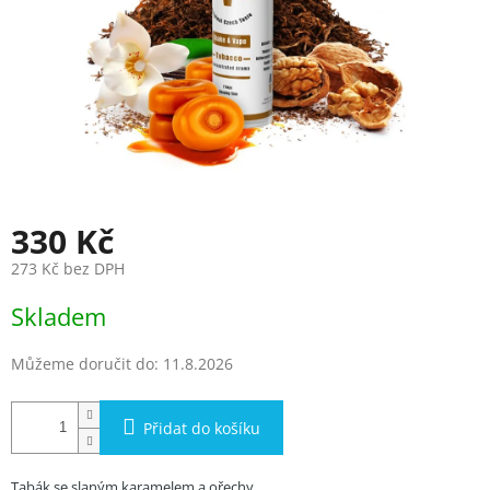
330 Kč
273 Kč bez DPH
Měrná
Skladem
cena:
Můžeme doručit do:
11.8.2026
Přidat do košíku
Tabák se slaným karamelem a ořechy.