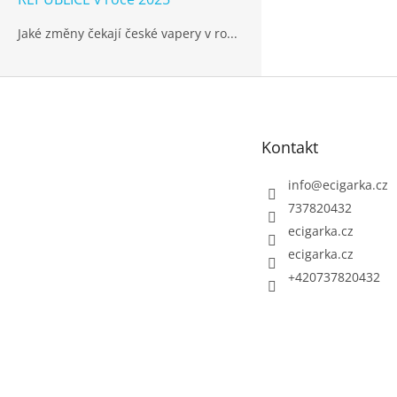
Jaké změny čekají české vapery v ro...
Z
á
p
Kontakt
a
t
info
@
ecigarka.cz
í
737820432
ecigarka.cz
ecigarka.cz
+420737820432