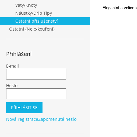
Vaty/Knoty
Elegantní a velice k
Náustky/Drip Tipy
Ostatní příslušenství
Ostatní (Ne e-kouření)
Přihlášení
E-mail
Heslo
PŘIHLÁSIT SE
Nová registrace
Zapomenuté heslo