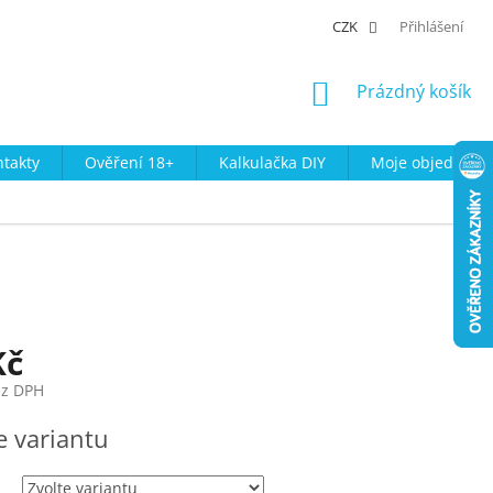
CZK
Přihlášení
NÁKUPNÍ
Prázdný košík
KOŠÍK
takty
Ověření 18+
Kalkulačka DIY
Moje objednávk
Kč
ez DPH
e variantu