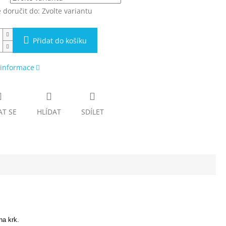
doručit do:
Zvolte variantu
Přidat do košíku
 informace
AT SE
HLÍDAT
SDÍLET
na krk.