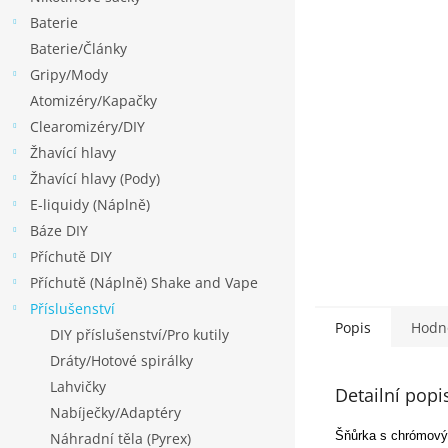
p
Baterie
a
Baterie/Články
n
Gripy/Mody
e
Atomizéry/Kapačky
l
Clearomizéry/DIY
Žhavící hlavy
Žhavící hlavy (Pody)
E-liquidy (Náplně)
Báze DIY
Příchutě DIY
Příchutě (Náplně) Shake and Vape
Příslušenství
Popis
Hodn
DIY příslušenství/Pro kutily
Dráty/Hotové spirálky
Lahvičky
Detailní popi
Nabíječky/Adaptéry
Šňůrka s chrómovým
Náhradní těla (Pyrex)