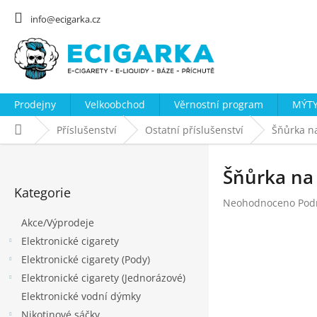
Přejít
na
info@ecigarka.cz
obsah
Prodejny
Velkoobchod
Věrnostní program
MÝTY
Domů
Příslušenství
Ostatní příslušenství
Šňůrka na
P
o
Šňůrka na 
Přeskočit
s
Kategorie
kategorie
Průměrné
Neohodnoceno
Pod
t
hodnocení
Akce/Výprodeje
r
produktu
Elektronické cigarety
a
je
0,0
Elektronické cigarety (Pody)
n
z
Elektronické cigarety (Jednorázové)
n
5
Elektronické vodní dýmky
hvězdiček.
í
Nikotinové sáčky