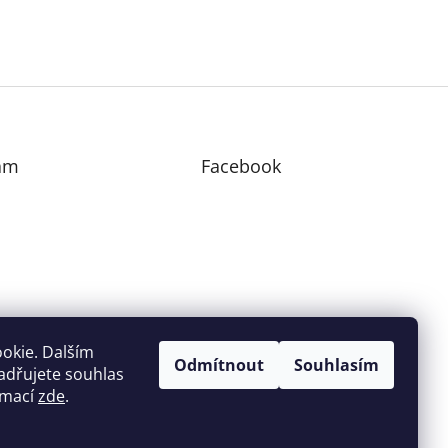
am
Facebook
edovat na Instagramu
okie. Dalším
Odmítnout
Souhlasím
adřujete souhlas
ormací
zde
.