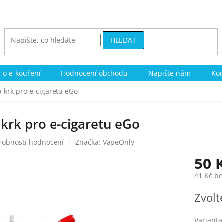
HLEDAT
 o e-kouření
Hodnocení obchodu
Napište nám
Kon
 krk pro e-cigaretu eGo
krk pro e-cigaretu eGo
robnosti hodnocení
Značka:
VapeOnly
50 
41 Kč b
Měrná
Zvolt
cena:
Varianta