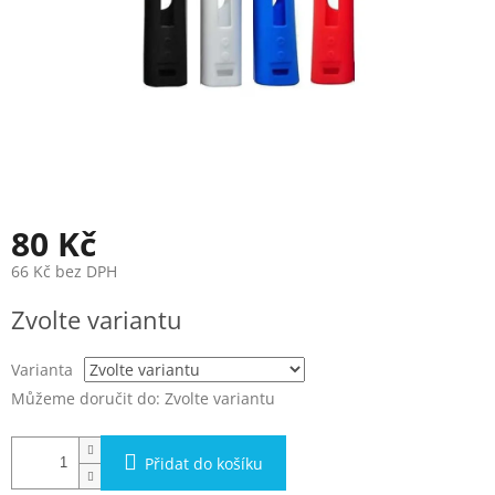
80 Kč
66 Kč bez DPH
Měrná
Zvolte variantu
cena:
Varianta
Můžeme doručit do:
Zvolte variantu
Přidat do košíku