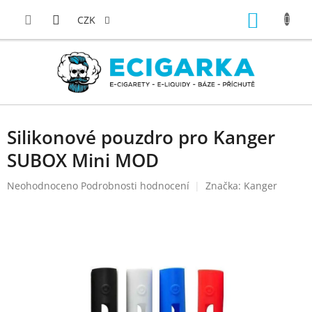
Přejít
NÁKUP
na
CZK
obsah
KOŠÍK
Silikonové pouzdro pro Kanger
SUBOX Mini MOD
Průměrné
Neohodnoceno
Podrobnosti hodnocení
Značka:
Kanger
hodnocení
produktu
je
0,0
z
5
hvězdiček.