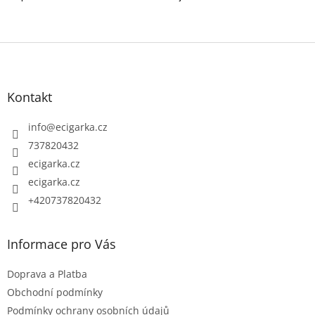
Z
á
p
Kontakt
a
t
info
@
ecigarka.cz
í
737820432
ecigarka.cz
ecigarka.cz
+420737820432
Informace pro Vás
Doprava a Platba
Obchodní podmínky
Podmínky ochrany osobních údajů