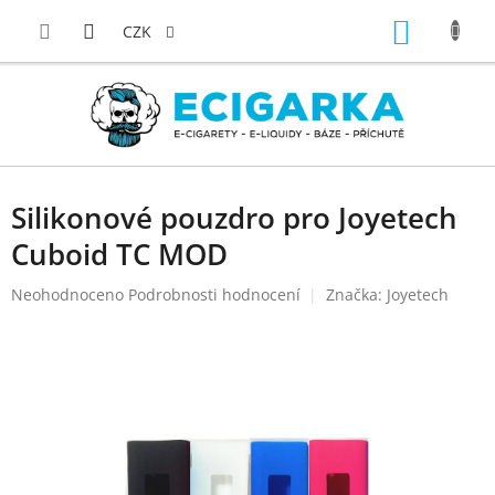
Přejít
NÁKUP
na
CZK
obsah
KOŠÍK
Silikonové pouzdro pro Joyetech
Cuboid TC MOD
Průměrné
Neohodnoceno
Podrobnosti hodnocení
Značka:
Joyetech
hodnocení
produktu
je
0,0
z
5
hvězdiček.