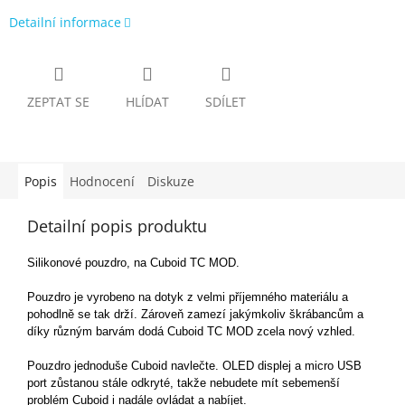
Detailní informace
ZEPTAT SE
HLÍDAT
SDÍLET
Popis
Hodnocení
Diskuze
Detailní popis produktu
Silikonové pouzdro, na Cuboid TC MOD.
Pouzdro je vyrobeno na dotyk z velmi příjemného materiálu a
pohodlně se tak drží. Zároveň zamezí jakýmkoliv škrábancům a
díky různým barvám dodá Cuboid TC MOD zcela nový vzhled.
Pouzdro jednoduše Cuboid navlečte. OLED displej a micro USB
port zůstanou stále odkryté, takže nebudete mít sebemenší
problém Cuboid i nadále ovládat a nabíjet.