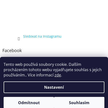
Sledovat na Instagramu
Facebook
Tento web používá soubory cookie. Dalším
procházením tohoto webu vyjadřujete souhlas s jejich
používáním.. Více informací
zde
.
Nastavení
Vytvořil Shoptet
Kompletní nabídka balíčků 4+1, zobrazená pouze registrovaným
Odmítnout
Souhlasím
Copyright 2026
ecigarka.cz
. Všechna práva vyhrazena.
zákazníkům, proto registraci doporučujeme.