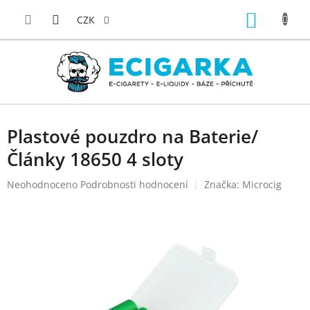
Přejít
NÁKUP
na
CZK
obsah
KOŠÍK
Plastové pouzdro na Baterie/
Články 18650 4 sloty
Průměrné
Neohodnoceno
Podrobnosti hodnocení
Značka:
Microcig
hodnocení
produktu
je
0,0
z
5
hvězdiček.