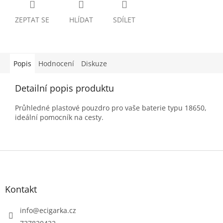
ZEPTAT SE
HLÍDAT
SDÍLET
Popis
Hodnocení
Diskuze
Detailní popis produktu
Průhledné plastové pouzdro pro vaše baterie typu 18650,
ideální pomocník na cesty.
Z
á
p
Kontakt
a
t
info
@
ecigarka.cz
í