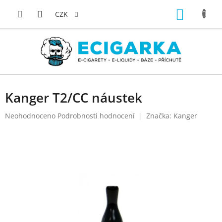
Přejít
NÁKUP
na
CZK
obsah
KOŠÍK
Kanger T2/CC náustek
Průměrné
Neohodnoceno
Podrobnosti hodnocení
Značka:
Kanger
hodnocení
produktu
je
0,0
z
5
hvězdiček.