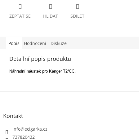
ZEPTAT SE
HLÍDAT
SDÍLET
Popis
Hodnocení
Diskuze
Detailní popis produktu
Náhradní náustek pro Kanger T2/CC.
Z
á
p
Kontakt
a
t
info
@
ecigarka.cz
í
737820432