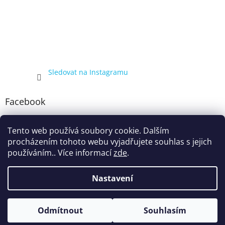
Sledovat na Instagramu
Facebook
Tento web používá soubory cookie. Dalším
procházením tohoto webu vyjadřujete souhlas s jejich
používáním.. Více informací
zde
.
Nastavení
Vytvořil Shoptet
Kompletní nabídka balíčků 4+1, zobrazená pouze registrovaným
Odmítnout
Souhlasím
Copyright 2026
ecigarka.cz
. Všechna práva vyhrazena.
zákazníkům, proto registraci doporučujeme.