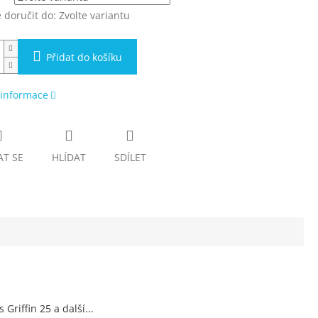
doručit do:
Zvolte variantu
Přidat do košíku
 informace
AT SE
HLÍDAT
SDÍLET
riffin 25 a další...