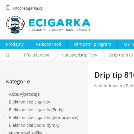
Přejít
na
info@ecigarka.cz
obsah
Prodejny
Velkoobchod
Věrnostní program
MÝTY
Domů
Příslušenství
Náustky/Drip Tipy
Drip tip 810
P
o
Drip tip 8
Přeskočit
s
Kategorie
kategorie
Průměrné
Neohodnoceno
Pod
t
hodnocení
Akce/Výprodeje
r
produktu
Elektronické cigarety
a
je
0,0
Elektronické cigarety (Pody)
n
z
Elektronické cigarety (Jednorázové)
n
5
Elektronické vodní dýmky
hvězdiček.
í
Nikotinové sáčky