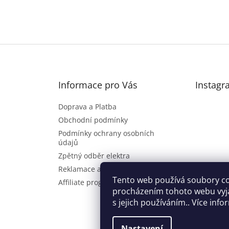
Informace pro Vás
Instagr
Doprava a Platba
Obchodní podmínky
Podmínky ochrany osobních
údajů
Zpětný odběr elektra
Reklamace a vrácení zboží
Sl
Tento web používá soubory co
Affiliate program
procházením tohoto webu vyj
s jejich používáním.. Více inf
Nastavení