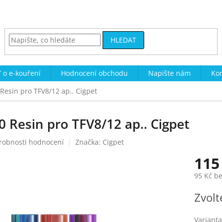
HLEDAT
 o e-kouření
Hodnocení obchodu
Napište nám
Kon
 Resin pro TFV8/12 ap.. Cigpet
10 Resin pro TFV8/12 ap.. Cigpet
robnosti hodnocení
Značka:
Cigpet
115
95 Kč b
Měrná
Zvolt
cena:
Varianta