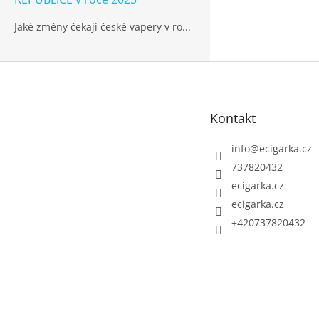
Jaké změny čekají české vapery v ro...
Z
á
p
Kontakt
a
t
info
@
ecigarka.cz
í
737820432
ecigarka.cz
ecigarka.cz
+420737820432