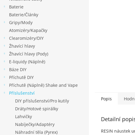
p
Baterie
a
Baterie/Články
n
Gripy/Mody
e
Atomizéry/Kapačky
l
Clearomizéry/DIY
Žhavící hlavy
Žhavící hlavy (Pody)
E-liquidy (Náplně)
Báze DIY
Příchutě DIY
Příchutě (Náplně) Shake and Vape
Příslušenství
Popis
Hodn
DIY příslušenství/Pro kutily
Dráty/Hotové spirálky
Lahvičky
Detailní popi
Nabíječky/Adaptéry
RESIN náustek urč
Náhradní těla (Pyrex)