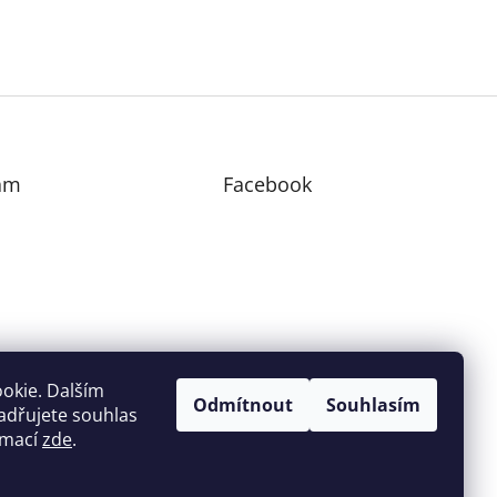
am
Facebook
edovat na Instagramu
okie. Dalším
Odmítnout
Souhlasím
adřujete souhlas
ormací
zde
.