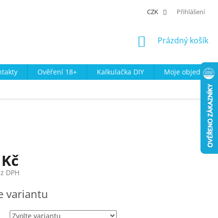
CZK
Přihlášení
NÁKUPNÍ
Prázdný košík
KOŠÍK
takty
Ověření 18+
Kalkulačka DIY
Moje objednávk
 Kč
ez DPH
e variantu