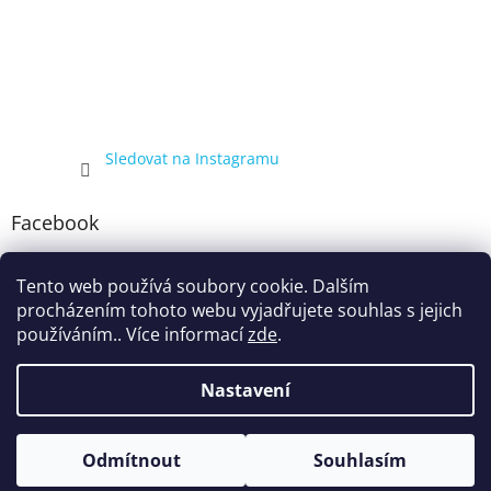
Sledovat na Instagramu
Facebook
Tento web používá soubory cookie. Dalším
procházením tohoto webu vyjadřujete souhlas s jejich
používáním.. Více informací
zde
.
Nastavení
Vytvořil Shoptet
Kompletní nabídka balíčků 4+1, zobrazená pouze registrovaným
Odmítnout
Souhlasím
Copyright 2026
ecigarka.cz
. Všechna práva vyhrazena.
zákazníkům, proto registraci doporučujeme.