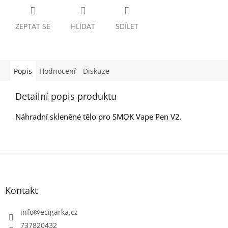
ZEPTAT SE
HLÍDAT
SDÍLET
Popis
Hodnocení
Diskuze
Detailní popis produktu
Náhradní skleněné tělo pro SMOK Vape Pen V2.
Z
á
p
Kontakt
a
t
info
@
ecigarka.cz
í
737820432