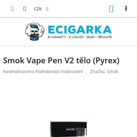
Přejít
NÁKUP
na
CZK
obsah
KOŠÍK
Smok Vape Pen V2 tělo (Pyrex)
Průměrné
Neohodnoceno
Podrobnosti hodnocení
Značka:
Smok
hodnocení
produktu
je
0,0
z
5
hvězdiček.