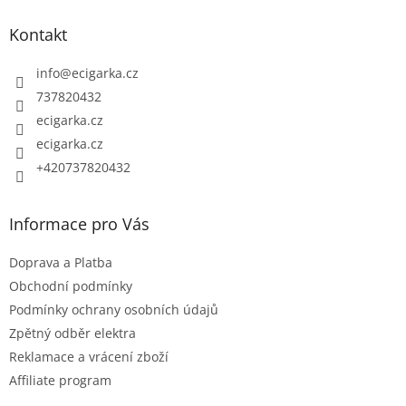
p
Kontakt
a
t
info
@
ecigarka.cz
í
737820432
ecigarka.cz
ecigarka.cz
+420737820432
Informace pro Vás
Doprava a Platba
Obchodní podmínky
Podmínky ochrany osobních údajů
Zpětný odběr elektra
Reklamace a vrácení zboží
Affiliate program