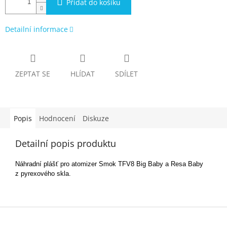
Přidat do košíku
Detailní informace
ZEPTAT SE
HLÍDAT
SDÍLET
Popis
Hodnocení
Diskuze
Detailní popis produktu
Náhradní plášť pro atomizer Smok TFV8 Big Baby a Resa Baby
z pyrexového skla.
Z
á