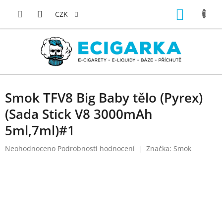
Přejít
NÁKUP
na
CZK
obsah
KOŠÍK
Smok TFV8 Big Baby tělo (Pyrex)
(Sada Stick V8 3000mAh
5ml,7ml)#1
Průměrné
Neohodnoceno
Podrobnosti hodnocení
Značka:
Smok
hodnocení
produktu
je
0,0
z
5
hvězdiček.