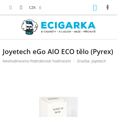
Přejít
NÁKUP
na
CZK
obsah
KOŠÍK
Joyetech eGo AIO ECO tělo (Pyrex)
Průměrné
Neohodnoceno
Podrobnosti hodnocení
Značka:
Joyetech
hodnocení
produktu
je
0,0
z
5
hvězdiček.