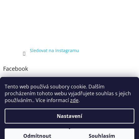
Sledovat na Instagramu
Facebook
Tento web používá soubory cookie. Dalším
procházením tohoto webu vyjadřujete souhlas s jejich
používáním.. Více informací
zde
.
Nastavení
Vytvořil Shoptet
Kompletní nabídka balíčků 4+1, zobrazená pouze registrovaným
Odmítnout
Souhlasím
Copyright 2026
ecigarka.cz
. Všechna práva vyhrazena.