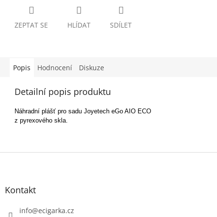
ZEPTAT SE
HLÍDAT
SDÍLET
Popis
Hodnocení
Diskuze
Detailní popis produktu
Náhradní plášť pro sadu Joyetech eGo AIO ECO
z pyrexového skla.
Z
á
p
Kontakt
a
t
info
@
ecigarka.cz