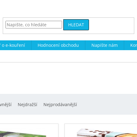
HLEDAT
 o e-kouření
Hodnocení obchodu
Napište nám
Kon
vnější
Nejdražší
Nejprodávanější