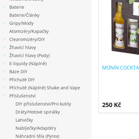
í
p
p
Baterie
p
a
i
Baterie/Články
r
n
s
Gripy/Mody
o
e
p
Atomizéry/Kapačky
d
l
r
Clearomizéry/DIY
u
o
Žhavící hlavy
k
d
Žhavící hlavy (Pody)
t
u
E-liquidy (Náplně)
ů
k
MONIN COCKTAI
Báze DIY
t
Příchutě DIY
ů
Příchutě (Náplně) Shake and Vape
Příslušenství
250 Kč
DIY příslušenství/Pro kutily
Dráty/Hotové spirálky
Lahvičky
Nabíječky/Adaptéry
Náhradní těla (Pyrex)