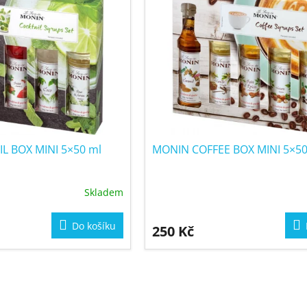
L BOX MINI 5×50 ml
MONIN COFFEE BOX MINI 5×50
Skladem
Do košíku
250 Kč
O
v