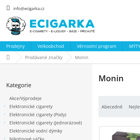
Přejít
na
info@ecigarka.cz
obsah
Prodejny
Velkoobchod
Věrnostní program
MÝTY
Domů
Prodávané značky
Monin
P
o
Monin
Přeskočit
s
Kategorie
kategorie
t
Akce/Výprodeje
Ř
r
Elektronické cigarety
a
a
Abecedně
Nejle
Elektronické cigarety (Pody)
z
n
Elektronické cigarety (Jednorázové)
e
n
V
Elektronické vodní dýmky
n
í
ý
Nikotinové sáčky