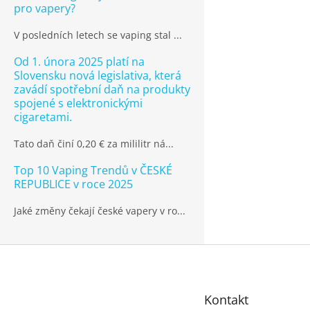
pro vapery?
V posledních letech se vaping stal ...
Od 1. února 2025 platí na
Slovensku nová legislativa, která
zavádí spotřební daň na produkty
spojené s elektronickými
cigaretami.
Tato daň činí 0,20 € za mililitr ná...
Top 10 Vaping Trendů v ČESKÉ
REPUBLICE v roce 2025
Jaké změny čekají české vapery v ro...
Z
á
p
Kontakt
a