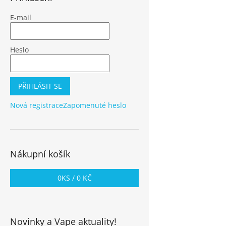
E-mail
Heslo
PŘIHLÁSIT SE
Nová registrace
Zapomenuté heslo
Nákupní košík
0
KS /
0 KČ
Novinky a Vape aktuality!