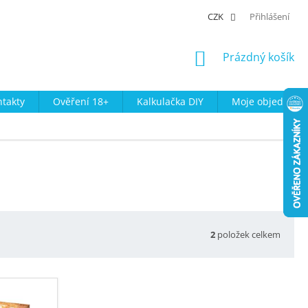
CZK
Přihlášení
NÁKUPNÍ
Prázdný košík
KOŠÍK
takty
Ověření 18+
Kalkulačka DIY
Moje objednávk
2
položek celkem