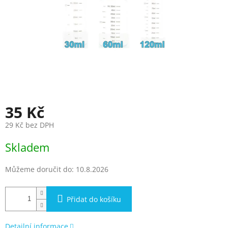
35 Kč
29 Kč bez DPH
Měrná
Skladem
cena:
Můžeme doručit do:
10.8.2026
Přidat do košíku
Detailní informace