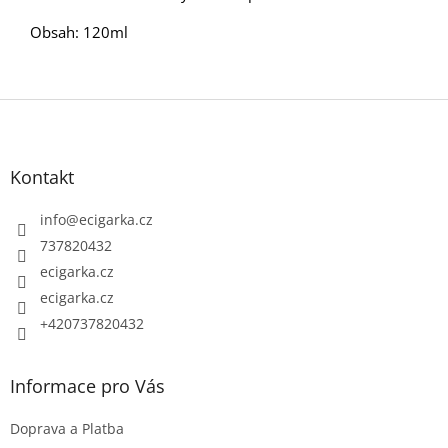
Obsah: 120ml
Z
á
p
Kontakt
a
t
info
@
ecigarka.cz
í
737820432
ecigarka.cz
ecigarka.cz
+420737820432
Informace pro Vás
Doprava a Platba