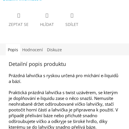
ZEPTAT SE
HLÍDAT
SDÍLET
Popis
Hodnocení
Diskuze
Detailní popis produktu
Prázdná lahvička s ryskou určená pro míchání e-liquidů
a bází.
Praktická prázdná lahvička s twist uzávěrem, se kterým
je doplňování e-liquidu zase o něco snazší. Nemusíte
neohrabaně držet odšroubované víčko lahvičky, stačí
pootočit horní částí a lahvička je připravena k použití. V
případě přelívání báze nebo příchutě snadno
odšroubujete víčko a odkryje se široké hrdlo, díky
kterému se do lahvičky snadno přelívá báze.