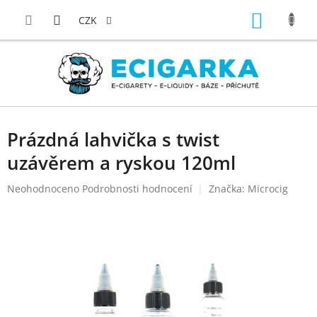
Přejít
NÁKUP
na
CZK
obsah
KOŠÍK
Prázdná lahvička s twist
uzávěrem a ryskou 120ml
Průměrné
Neohodnoceno
Podrobnosti hodnocení
Značka:
Microcig
hodnocení
produktu
je
0,0
z
5
hvězdiček.