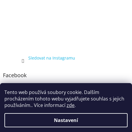
Sledovat na Instagramu
Facebook
Tento web používá soubory cookie. Dalším
procházením tohoto webu vyjadřujete souhlas s jejich
používáním.. Více informací
zde
.
Nastavení
Vytvořil Shoptet