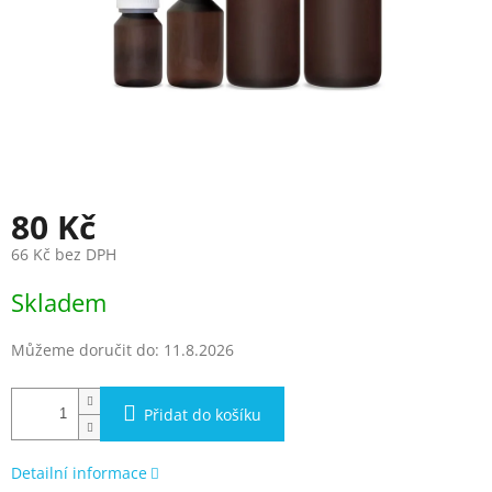
80 Kč
66 Kč bez DPH
Měrná
Skladem
cena:
Můžeme doručit do:
11.8.2026
Přidat do košíku
Detailní informace