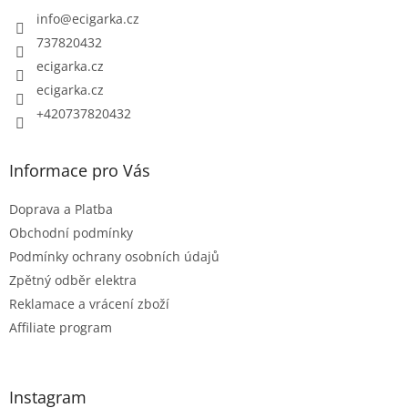
t
info
@
ecigarka.cz
í
737820432
ecigarka.cz
ecigarka.cz
+420737820432
Informace pro Vás
Doprava a Platba
Obchodní podmínky
Podmínky ochrany osobních údajů
Zpětný odběr elektra
Reklamace a vrácení zboží
Affiliate program
Instagram