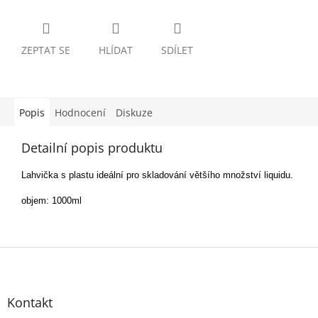
ZEPTAT SE
HLÍDAT
SDÍLET
Popis
Hodnocení
Diskuze
Detailní popis produktu
Lahvička s plastu ideální pro skladování většího množství liquidu.
objem: 1000ml
Z
á
p
Kontakt
a