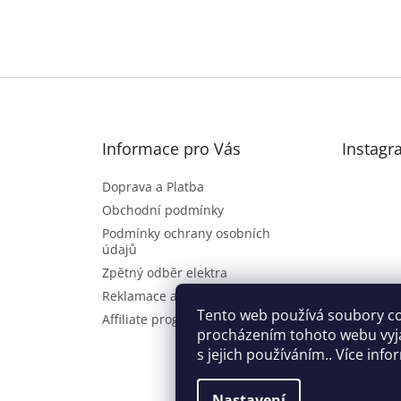
Informace pro Vás
Instagr
Doprava a Platba
Obchodní podmínky
Podmínky ochrany osobních
údajů
Zpětný odběr elektra
Reklamace a vrácení zboží
Sl
Tento web používá soubory co
Affiliate program
procházením tohoto webu vyj
s jejich používáním.. Více inf
Nastavení