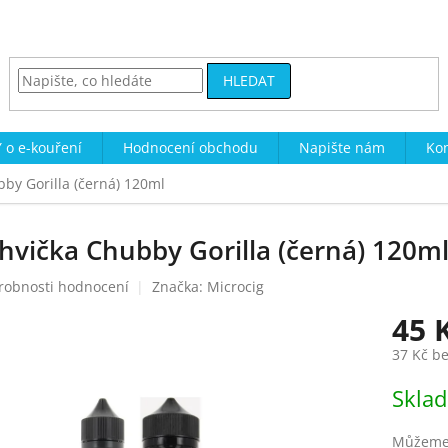
HLEDAT
 o e-kouření
Hodnocení obchodu
Napište nám
Kon
by Gorilla (černá) 120ml
hvička Chubby Gorilla (černá) 120m
robnosti hodnocení
Značka:
Microcig
45 
37 Kč b
Měrná
Skla
cena:
Můžeme 