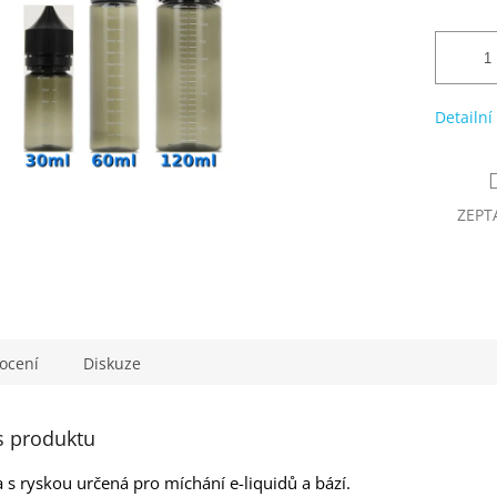
Detailní
ZEPT
ocení
Diskuze
s produktu
 s ryskou určená pro míchání e-liquidů a bází.