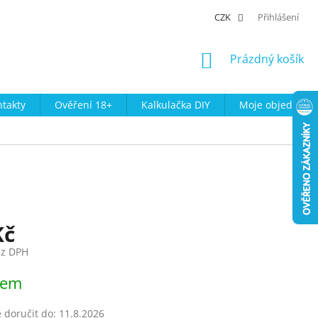
CZK
Přihlášení
NÁKUPNÍ
Prázdný košík
KOŠÍK
takty
Ověření 18+
Kalkulačka DIY
Moje objednávk
l
Kč
ez DPH
dem
doručit do:
11.8.2026