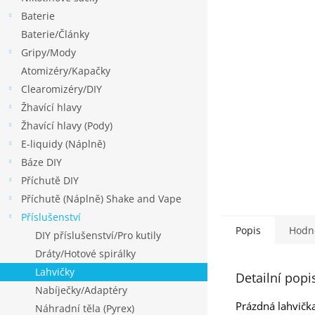
p
Baterie
a
Baterie/Články
n
Gripy/Mody
e
Atomizéry/Kapačky
l
Clearomizéry/DIY
Žhavící hlavy
Žhavící hlavy (Pody)
E-liquidy (Náplně)
Báze DIY
Příchutě DIY
Příchutě (Náplně) Shake and Vape
Příslušenství
Popis
Hodn
DIY příslušenství/Pro kutily
Dráty/Hotové spirálky
Lahvičky
Detailní popi
Nabíječky/Adaptéry
Prázdná lahvička
Náhradní těla (Pyrex)