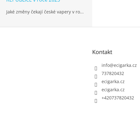
Jaké změny čekají české vapery v ro...
Z
á
p
Kontakt
a
t
info
@
ecigarka.cz
í
737820432
ecigarka.cz
ecigarka.cz
+420737820432