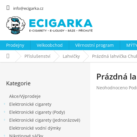
Přejít
na
info@ecigarka.cz
obsah
Prodejny
Velkoobchod
Věrnostní program
MÝTY
Domů
Příslušenství
Lahvičky
Prázdná lahvička Chub
P
o
Prázdná la
Přeskočit
s
Kategorie
kategorie
Průměrné
Neohodnoceno
Pod
t
hodnocení
Akce/Výprodeje
r
produktu
Elektronické cigarety
a
je
0,0
Elektronické cigarety (Pody)
n
z
Elektronické cigarety (Jednorázové)
n
5
Elektronické vodní dýmky
hvězdiček.
í
Nikotinové sáčky