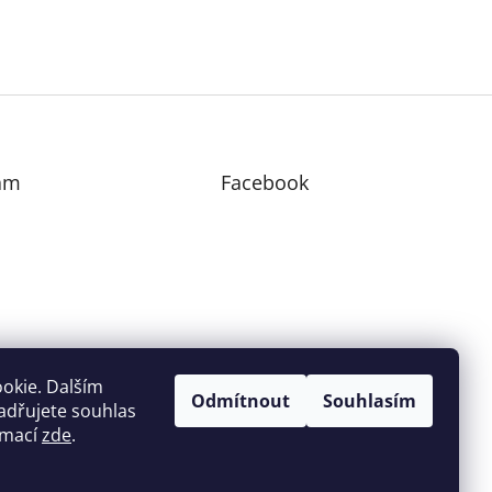
am
Facebook
edovat na Instagramu
okie. Dalším
Odmítnout
Souhlasím
adřujete souhlas
ormací
zde
.