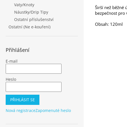
Vaty/Knoty
Širší než běžné ú
Náustky/Drip Tipy
bezpečnost pro 
Ostatní příslušenství
Obsah: 120ml
Ostatní (Ne e-kouření)
Přihlášení
E-mail
Heslo
PŘIHLÁSIT SE
Nová registrace
Zapomenuté heslo