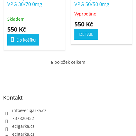
VPG 30/70 0mg
VPG 50/50 0mg
Vyprodáno
Průměrné
Skladem
hodnocení
550 Kč
produktu
550 Kč
je
DETAIL
5,0
Do košíku
z
5
hvězdiček.
6
položek celkem
O
v
Z
l
á
á
p
d
Kontakt
a
a
c
t
info
@
ecigarka.cz
í
í
737820432
p
ecigarka.cz
r
ecigarka.cz
v