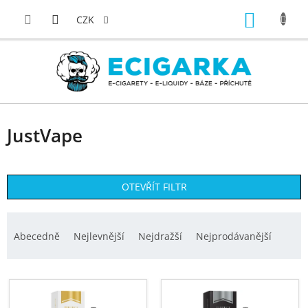
Přejít
NÁKUP
na
CZK
obsah
KOŠÍK
JustVape
OTEVŘÍT FILTR
Ř
a
Abecedně
Nejlevnější
Nejdražší
Nejprodávanější
z
e
V
n
ý