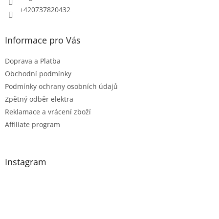
k
+420737820432
y
v
Informace pro Vás
ý
p
Doprava a Platba
i
Obchodní podmínky
s
Podmínky ochrany osobních údajů
u
Zpětný odběr elektra
Reklamace a vrácení zboží
Affiliate program
Instagram