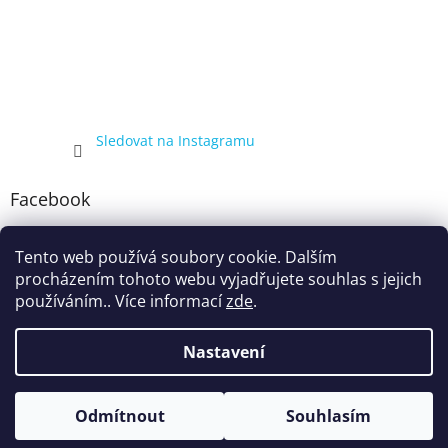
Sledovat na Instagramu
Facebook
Tento web používá soubory cookie. Dalším
procházením tohoto webu vyjadřujete souhlas s jejich
používáním.. Více informací
zde
.
Nastavení
Vytvořil Shoptet
Kompletní nabídka balíčků 4+1, zobrazená pouze registrovaným
Odmítnout
Souhlasím
Copyright 2026
ecigarka.cz
. Všechna práva vyhrazena.
zákazníkům, proto registraci doporučujeme.