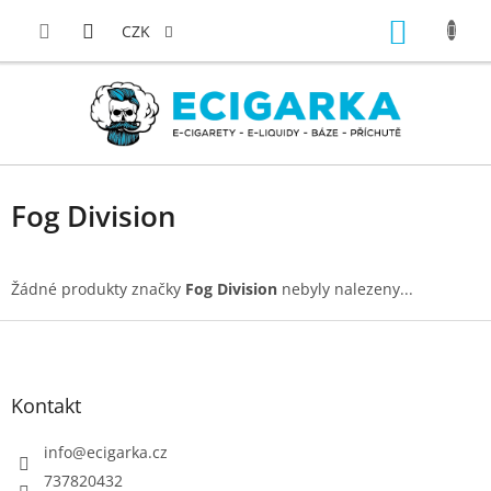
Přejít
NÁKUP
na
CZK
obsah
KOŠÍK
Fog Division
Žádné produkty značky
Fog Division
nebyly nalezeny...
Z
á
p
Kontakt
a
t
info
@
ecigarka.cz
í
737820432