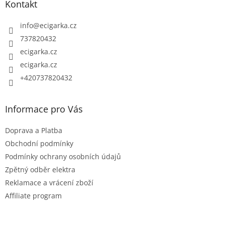
Kontakt
a
t
info
@
ecigarka.cz
í
737820432
ecigarka.cz
ecigarka.cz
+420737820432
Informace pro Vás
Doprava a Platba
Obchodní podmínky
Podmínky ochrany osobních údajů
Zpětný odběr elektra
Reklamace a vrácení zboží
Affiliate program