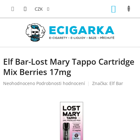
Přejít
NÁKUP
na
CZK
obsah
KOŠÍK
Elf Bar-Lost Mary Tappo Cartridge
Mix Berries 17mg
Průměrné
Neohodnoceno
Podrobnosti hodnocení
Značka:
Elf Bar
hodnocení
produktu
je
0,0
z
5
hvězdiček.