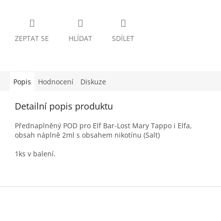
ZEPTAT SE
HLÍDAT
SDÍLET
Popis
Hodnocení
Diskuze
Detailní popis produktu
Přednaplněný POD pro Elf Bar-Lost Mary Tappo i Elfa,
obsah náplně 2ml s obsahem nikotínu (Salt)
1ks v balení.
Z
á
p