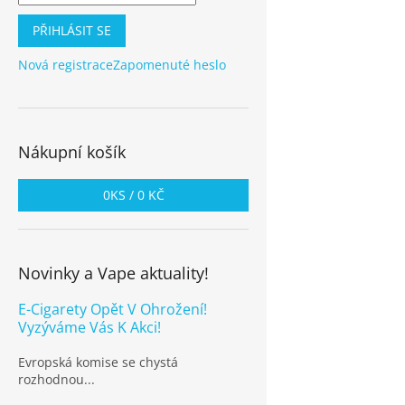
PŘIHLÁSIT SE
Nová registrace
Zapomenuté heslo
Nákupní košík
0
KS /
0 KČ
Novinky a Vape aktuality!
E-Cigarety Opět V Ohrožení!
Vyzýváme Vás K Akci!
Evropská komise se chystá
rozhodnou...