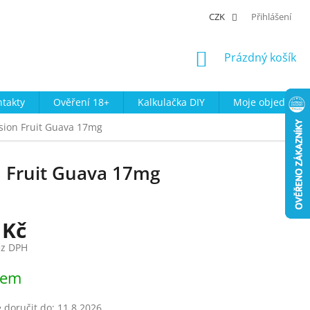
CZK
Přihlášení
NÁKUPNÍ
Prázdný košík
KOŠÍK
takty
Ověření 18+
Kalkulačka DIY
Moje objednávk
ssion Fruit Guava 17mg
n Fruit Guava 17mg
 Kč
ez DPH
dem
doručit do:
11.8.2026