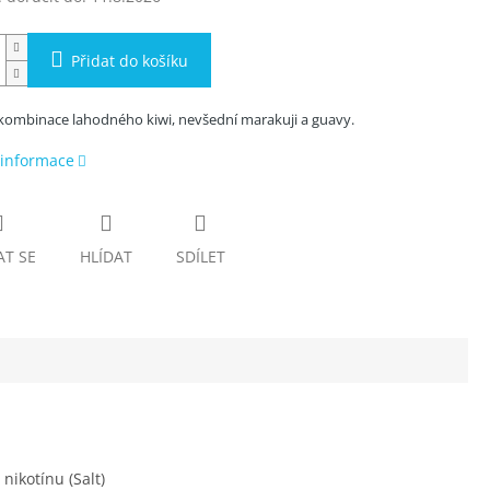
Přidat do košíku
kombinace lahodného kiwi, nevšední marakuji a guavy.
 informace
AT SE
HLÍDAT
SDÍLET
ikotínu (Salt)