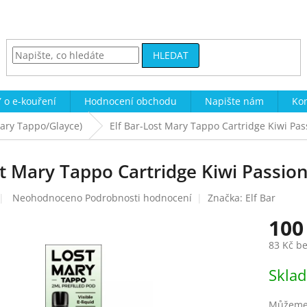
HLEDAT
 o e-kouření
Hodnocení obchodu
Napište nám
Kon
Mary Tappo/Glayce)
Elf Bar-Lost Mary Tappo Cartridge Kiwi Pa
st Mary Tappo Cartridge Kiwi Passio
Průměrné
Neohodnoceno
Podrobnosti hodnocení
Značka:
Elf Bar
hodnocení
100
produktu
je
83 Kč b
0,0
z
Měrná
Skla
5
cena:
hvězdiček.
Můžeme 