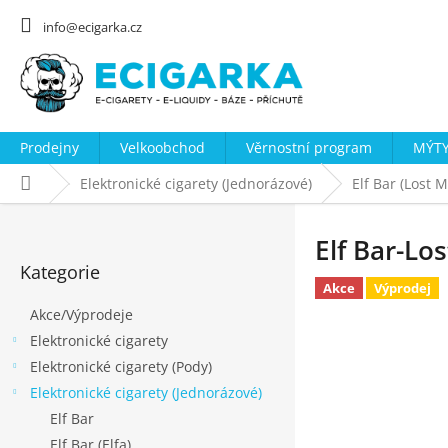
Přejít
na
info@ecigarka.cz
obsah
Prodejny
Velkoobchod
Věrnostní program
MÝTY
Domů
Elektronické cigarety (Jednorázové)
Elf Bar (Lost 
P
o
Elf Bar-Lo
Přeskočit
s
Kategorie
kategorie
Akce
Výprodej
t
Akce/Výprodeje
r
Elektronické cigarety
a
Elektronické cigarety (Pody)
n
Elektronické cigarety (Jednorázové)
n
Elf Bar
í
Elf Bar (Elfa)