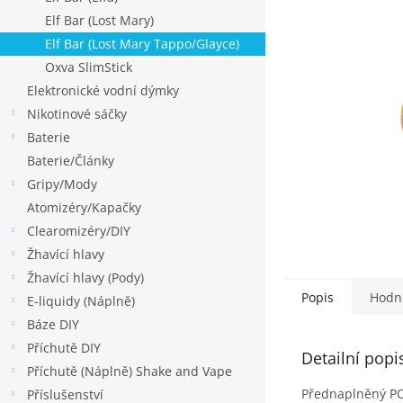
p
Elf Bar (Lost Mary)
a
Elf Bar (Lost Mary Tappo/Glayce)
n
Oxva SlimStick
e
Elektronické vodní dýmky
l
Nikotinové sáčky
Baterie
Baterie/Články
Gripy/Mody
Atomizéry/Kapačky
Clearomizéry/DIY
Žhavící hlavy
Žhavící hlavy (Pody)
Popis
Hodn
E-liquidy (Náplně)
Báze DIY
Příchutě DIY
Detailní popi
Příchutě (Náplně) Shake and Vape
Přednaplněný POD
Příslušenství