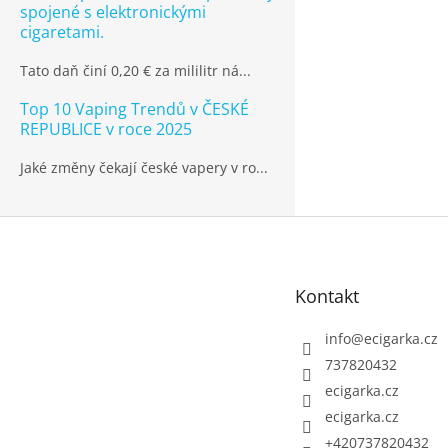
spojené s elektronickými
cigaretami.
Tato daň činí 0,20 € za mililitr ná...
Top 10 Vaping Trendů v ČESKÉ
REPUBLICE v roce 2025
Jaké změny čekají české vapery v ro...
Z
á
p
Kontakt
a
t
info
@
ecigarka.cz
í
737820432
ecigarka.cz
ecigarka.cz
+420737820432