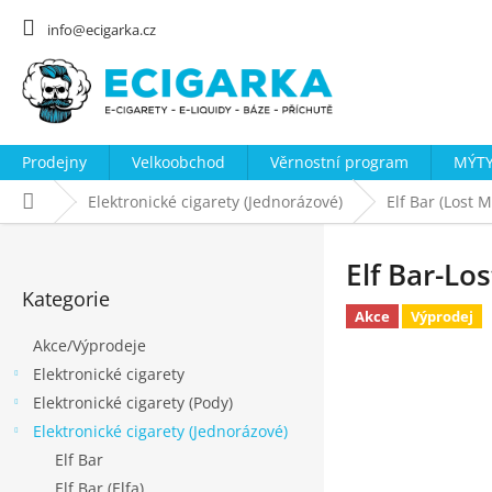
Přejít
na
info@ecigarka.cz
obsah
Prodejny
Velkoobchod
Věrnostní program
MÝTY
Domů
Elektronické cigarety (Jednorázové)
Elf Bar (Lost 
P
o
Elf Bar-Lo
Přeskočit
s
Kategorie
kategorie
Akce
Výprodej
t
Akce/Výprodeje
r
Elektronické cigarety
a
Elektronické cigarety (Pody)
n
Elektronické cigarety (Jednorázové)
n
Elf Bar
í
Elf Bar (Elfa)