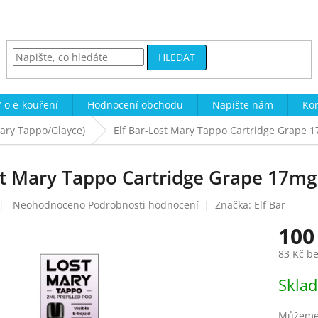
HLEDAT
 o e-kouření
Hodnocení obchodu
Napište nám
Kon
Mary Tappo/Glayce)
Elf Bar-Lost Mary Tappo Cartridge Grape 
st Mary Tappo Cartridge Grape 17mg
Průměrné
Neohodnoceno
Podrobnosti hodnocení
Značka:
Elf Bar
hodnocení
100
produktu
je
83 Kč b
0,0
z
Měrná
Skla
5
cena:
hvězdiček.
Můžeme 