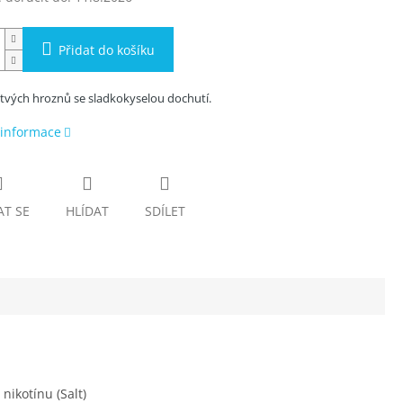
Přidat do košíku
tvých hroznů se sladkokyselou dochutí.
 informace
AT SE
HLÍDAT
SDÍLET
ikotínu (Salt)