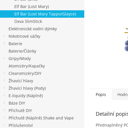
p
Elf Bar (Lost Mary)
a
Elf Bar (Lost Mary Tappo/Glayce)
n
Oxva SlimStick
e
Elektronické vodní dýmky
l
Nikotinové sáčky
Baterie
Baterie/Články
Gripy/Mody
Atomizéry/Kapačky
Clearomizéry/DIY
Žhavící hlavy
Žhavící hlavy (Pody)
Popis
Hodn
E-liquidy (Náplně)
Báze DIY
Příchutě DIY
Detailní popi
Příchutě (Náplně) Shake and Vape
Přednaplněný POD
Příslušenství