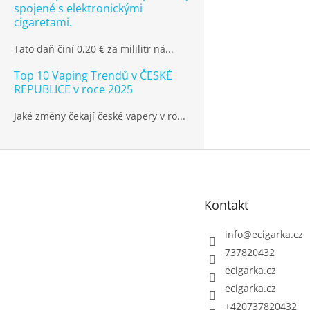
spojené s elektronickými
cigaretami.
Tato daň činí 0,20 € za mililitr ná...
Top 10 Vaping Trendů v ČESKÉ
REPUBLICE v roce 2025
Jaké změny čekají české vapery v ro...
Z
á
p
Kontakt
a
t
info
@
ecigarka.cz
í
737820432
ecigarka.cz
ecigarka.cz
+420737820432