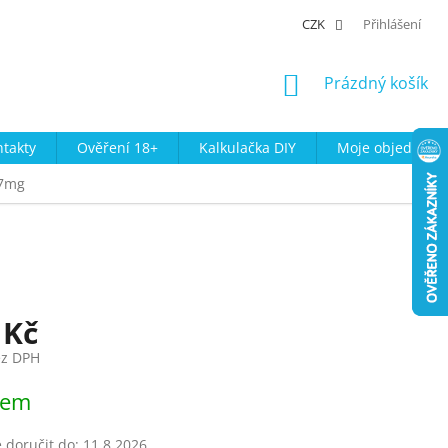
CZK
Přihlášení
NÁKUPNÍ
Prázdný košík
KOŠÍK
takty
Ověření 18+
Kalkulačka DIY
Moje objednávk
17mg
 Kč
ez DPH
dem
doručit do:
11.8.2026