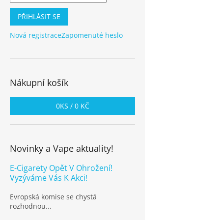
PŘIHLÁSIT SE
Nová registrace
Zapomenuté heslo
Nákupní košík
0
KS /
0 KČ
Novinky a Vape aktuality!
E-Cigarety Opět V Ohrožení!
Vyzýváme Vás K Akci!
Evropská komise se chystá
rozhodnou...