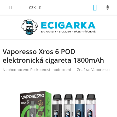
Přejít
NÁKUP
na
CZK
obsah
KOŠÍK
Vaporesso Xros 6 POD
elektronická cigareta 1800mAh
Průměrné
Neohodnoceno
Podrobnosti hodnocení
Značka:
Vaporesso
hodnocení
produktu
je
0,0
z
5
hvězdiček.