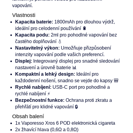
vapování.
Vlastnosti
Kapacita baterie:
1800mAh pro dlouhou výdrž,
ideální pro celodenní používání 🔋
Kapacita podu:
2
ml pro pohodlné vapování bez
častého doplňování 💧
Nastavitelný výkon:
Umožňuje přizpůsobení
intenzity vapování podle vašich preferencí.
Displej:
Integrovaný displej pro snadné sledování
nastavení a úrovně baterie 📊
Kompaktní a lehký design:
Ideální pro
každodenní nošení, snadno se vejde do kapsy 🎒
Rychlé nabíjení:
USB-C port pro pohodlné a
rychlé nabíjení ⚡
Bezpečnostní funkce:
Ochrana proti zkratu a
přehřátí pro klidné vapování 🔒
Obsah balení
1x Vaporesso Xros 6 POD elektronická cigareta
2x žhavící hlava (0,6Ω a 0,8Ω)