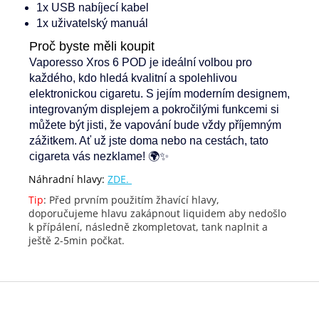
1x USB nabíjecí kabel
1x uživatelský manuál
Proč byste měli koupit
Vaporesso Xros 6 POD je ideální volbou pro
každého, kdo hledá kvalitní a spolehlivou
elektronickou cigaretu. S jejím moderním designem,
integrovaným displejem a pokročilými funkcemi si
můžete být jisti, že vapování bude vždy příjemným
zážitkem. Ať už jste doma nebo na cestách, tato
cigareta vás nezklame! 🌍✨
Náhradní hlavy:
ZDE.
Tip
: Před prvním použitím žhavící hlavy,
doporučujeme hlavu zakápnout liquidem aby nedošlo
k přípálení, následně zkompletovat, tank naplnit a
ještě 2-5min počkat.
Z
á