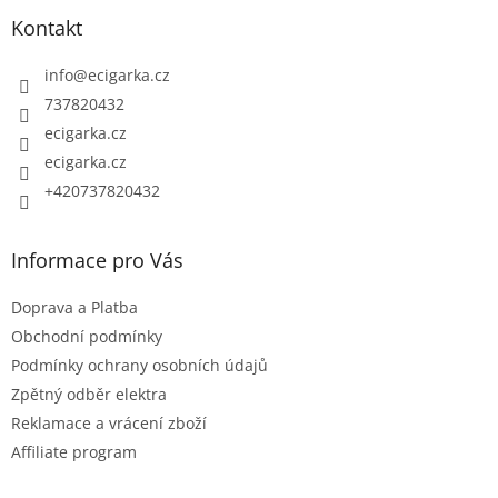
p
Kontakt
a
t
info
@
ecigarka.cz
í
737820432
ecigarka.cz
ecigarka.cz
+420737820432
Informace pro Vás
Doprava a Platba
Obchodní podmínky
Podmínky ochrany osobních údajů
Zpětný odběr elektra
Reklamace a vrácení zboží
Affiliate program