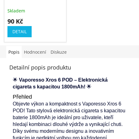
Skladem
90 Kč
DETAIL
Popis
Hodnocení
Diskuze
Detailní popis produktu
🌟
Vaporesso Xros 6 POD – Elektronická
cigareta s kapacitou 1800mAh!
🌟
Přehled
Objevte výkon a kompaktnost s Vaporesso Xros 6
POD! Tato stylová elektronická cigareta s kapacitou
baterie 1800mAh je ideální pro uživatele, kteří
hledají kombinaci dlouhé výdrže a vynikající chuti.
Díky svému modernímu designu a inovativním
funkcím je perfektní volbou pro každodenní