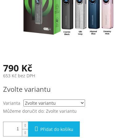
790 Kč
653 Kč bez DPH
Měrná
Zvolte variantu
cena:
Varianta
Můžeme doručit do:
Zvolte variantu
Přidat do košíku