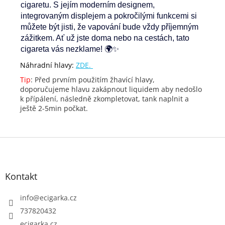
cigaretu. S jejím moderním designem,
integrovaným displejem a pokročilými funkcemi si
můžete být jisti, že vapování bude vždy příjemným
zážitkem. Ať už jste doma nebo na cestách, tato
cigareta vás nezklame! 🌍✨
Náhradní hlavy:
ZDE.
Tip
: Před prvním použitím žhavící hlavy,
doporučujeme hlavu zakápnout liquidem aby nedošlo
k přípálení, následně zkompletovat, tank naplnit a
ještě 2-5min počkat.
Z
á
p
Kontakt
a
t
info
@
ecigarka.cz
í
737820432
ecigarka.cz