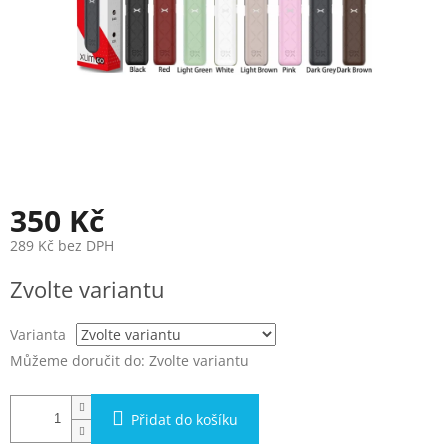
350 Kč
289 Kč bez DPH
Měrná
Zvolte variantu
cena:
Varianta
Můžeme doručit do:
Zvolte variantu
Přidat do košíku