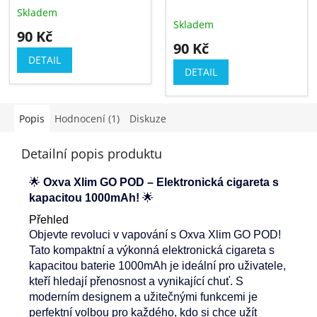
Skladem
Průměrné
Skladem
hodnocení
90 Kč
produktu
90 Kč
je
DETAIL
5,0
DETAIL
z
5
hvězdiček.
Popis
Hodnocení (1)
Diskuze
Detailní popis produktu
🌟
Oxva Xlim GO POD – Elektronická cigareta s
kapacitou 1000mAh!
🌟
Přehled
Objevte revoluci v vapování s Oxva Xlim GO POD!
Tato kompaktní a výkonná elektronická cigareta s
kapacitou baterie 1000mAh je ideální pro uživatele,
kteří hledají přenosnost a vynikající chuť. S
moderním designem a užitečnými funkcemi je
perfektní volbou pro každého, kdo si chce užít