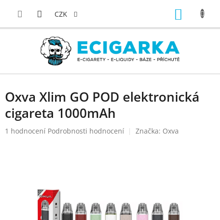
Přejít
NÁKUP
na
CZK
obsah
KOŠÍK
Oxva Xlim GO POD elektronická
cigareta 1000mAh
Průměrné
1 hodnocení
Podrobnosti hodnocení
Značka:
Oxva
hodnocení
produktu
je
5,0
z
5
hvězdiček.