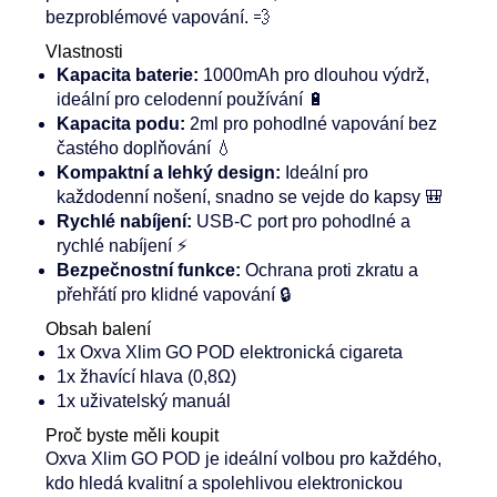
bezproblémové vapování. 💨
Vlastnosti
Kapacita baterie:
1000mAh pro dlouhou výdrž,
ideální pro celodenní používání 🔋
Kapacita podu:
2ml pro pohodlné vapování bez
častého doplňování 💧
Kompaktní a lehký design:
Ideální pro
každodenní nošení, snadno se vejde do kapsy 🎒
Rychlé nabíjení:
USB-C port pro pohodlné a
rychlé nabíjení ⚡
Bezpečnostní funkce:
Ochrana proti zkratu a
přehřátí pro klidné vapování 🔒
Obsah balení
1x Oxva Xlim GO POD elektronická cigareta
1x žhavící hlava (0,8Ω)
1x uživatelský manuál
Proč byste měli koupit
Oxva Xlim GO POD je ideální volbou pro každého,
kdo hledá kvalitní a spolehlivou elektronickou